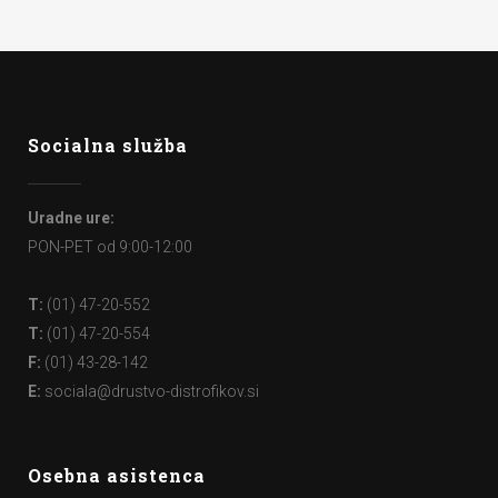
Socialna služba
Uradne ure:
PON-PET od 9:00-12:00
T:
(01) 47-20-552
T:
(01) 47-20-554
F:
(01) 43-28-142
E:
sociala@drustvo-distrofikov.si
Osebna asistenca