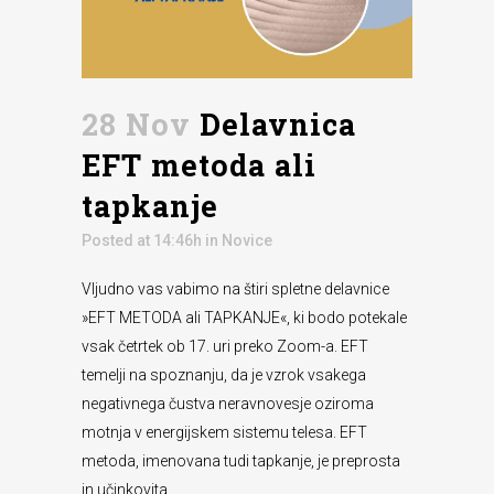
28 Nov
Delavnica
EFT metoda ali
tapkanje
Posted at 14:46h
in
Novice
Vljudno vas vabimo na štiri spletne delavnice
»EFT METODA ali TAPKANJE«, ki bodo potekale
vsak četrtek ob 17. uri preko Zoom-a. EFT
temelji na spoznanju, da je vzrok vsakega
negativnega čustva neravnovesje oziroma
motnja v energijskem sistemu telesa. EFT
metoda, imenovana tudi tapkanje, je preprosta
in učinkovita...