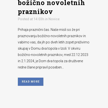
božično novoletnih
praznikov
Posted at 14:03h
in
Novice
Prihaja praznični čas. Naše misli so že pri
praznovanju božično-novoletnih praznikov in
vabimo vas, da jih po dveh letih zopet preživimo
skupaj v Domu dva topola v Izoli. V okviru
božično-novoletnih praznikov, med 22.12.2023
in 2.1.2024, je Dom dva topola za društvene
redne člane pripravil poseben...
READ MORE