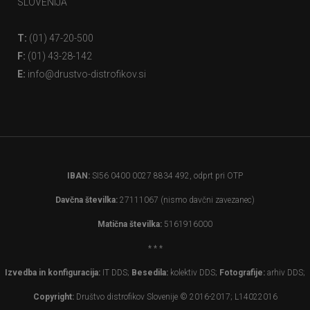
SLOVENIJA
T:
(01) 47-20-500
F:
(01) 43-28-142
E:
info@drustvo-distrofikov.si
IBAN:
SI56 0400 0027 8834 492, odprt pri OTP
Davčna številka:
27111067 (nismo davčni zavezanec)
Matična številka:
5161916000
* * *
Izvedba in konfiguracija:
IT DDS;
Besedila:
kolektiv DDS;
Fotografije:
arhiv DDS;
Copyright:
Društvo distrofikov Slovenije © 2016-2017; L14022016