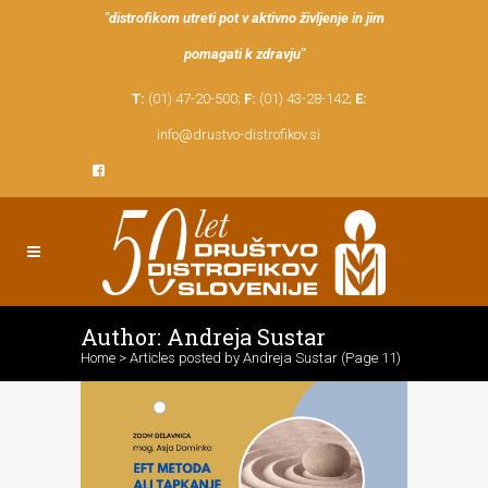
"distrofikom utreti pot v aktivno življenje in jim
pomagati k zdravju"
T:
(01) 47-20-500;
F:
(01) 43-28-142;
E:
info@drustvo-distrofikov.si
Author: Andreja Sustar
Home
>
Articles posted by Andreja Sustar
(Page 11)