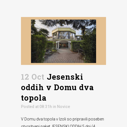
12 Oct
Jesenski
oddih v Domu dva
topola
Posted at 08:31h
in
Novice
V Domu dva topola v Izoli so pripravili poseben
otvoritveni paket JESENSKI ODDIH 5 dni (4