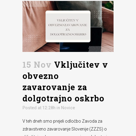
15 Nov
Vključitev v
obvezno
zavarovanje za
dolgotrajno oskrbo
Posted at 12:28h
in
Novice
V teh dneh smo prejeli odločbo Zavoda za
zdravstveno zavarovanje Slovenije (ZZZS) o