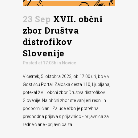
23 Sep
XVII. občni
zbor Društva
distrofikov
Slovenije
Posted at 17:03h
in
Novice
V četrtek, 5. oktobra 2023, ob 17:00 uri, bo v v
Gostišču Portal, Zaloška cesta 110, Ljubljana,
potekal XVII. občni zbor Društva distrofikov
Slovenije. Na občni zbor ste vabljeni redni in
podporni člani. Za udeležbo je potrebna
predhodna prijava s prijavnico - prijavnica za
redne člane - prijavnica za...