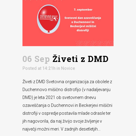
06 Sep
Živeti z DMD
Posted at 14:21h
in
Novice
Živeti z DMD Svetovna organizacija za obolele z
Duchennovo mišično distrofijo (v nadaljevanju
DMD) je leta 2021 ob svetovnem dnevu
ozaveščanja o Duchennovi in Beckerjevi mišični
distrofiji v ospredje postavila mlade odrasle ter
jih nagovorila, da naj živijo svoje življenje v
največji možni meri. V zadnjih desetletjih...