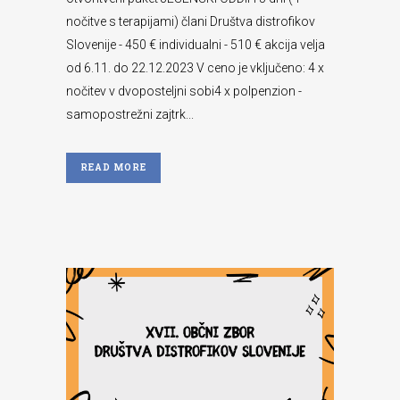
nočitve s terapijami) člani Društva distrofikov
Slovenije - 450 € individualni - 510 € akcija velja
od 6.11. do 22.12.2023 V ceno je vključeno: 4 x
nočitev v dvoposteljni sobi4 x polpenzion -
samopostrežni zajtrk...
READ MORE