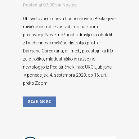
Posted at 07:00h
in
Novice
Ob svetovnem dnevu Duchennove in Beckerjeve
mišične distrofije vas vabimo na zoom
predavanje Nove možnosti zdravljenja obolelih
z Duchennovo mišično distrofijo prof. dr.
Damjana Osredkarja, dr. med., predstojnika KO
za otroško, mladostniško in razvojno
nevrologijo iz Pediatrične klinike UKC Ljubljana,
v ponedeljek, 4. septembra 2023, ob 16. uri,
preko Zoom...
READ MORE