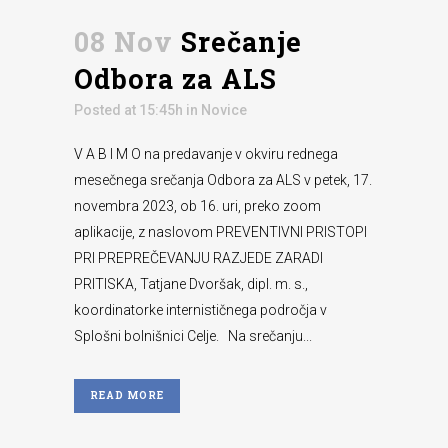
08 Nov
Srečanje
Odbora za ALS
Posted at 15:45h
in
Novice
V A B I M O na predavanje v okviru rednega
mesečnega srečanja Odbora za ALS v petek, 17.
novembra 2023, ob 16. uri, preko zoom
aplikacije, z naslovom PREVENTIVNI PRISTOPI
PRI PREPREČEVANJU RAZJEDE ZARADI
PRITISKA, Tatjane Dvoršak, dipl. m. s.,
koordinatorke internističnega področja v
Splošni bolnišnici Celje. Na srečanju...
READ MORE