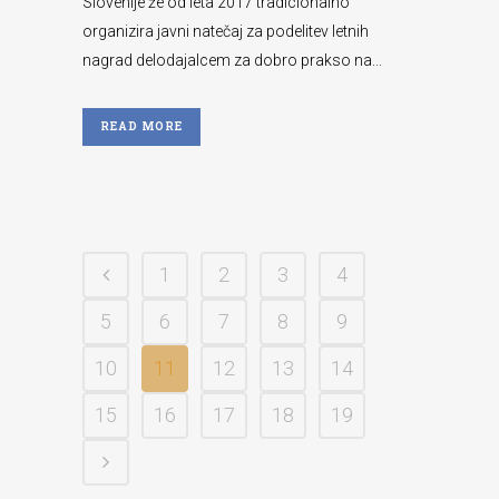
Slovenije že od leta 2017 tradicionalno
organizira javni natečaj za podelitev letnih
nagrad delodajalcem za dobro prakso na...
READ MORE
1
2
3
4
5
6
7
8
9
10
11
12
13
14
15
16
17
18
19