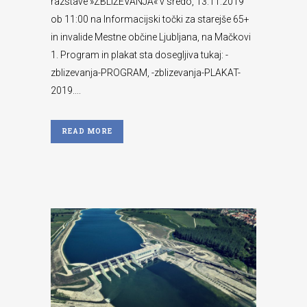
razstave »ZBLIŽEVANJA« v sredo, 13.11.2019
ob 11:00 na Informacijski točki za starejše 65+
in invalide Mestne občine Ljubljana, na Mačkovi
1. Program in plakat sta dosegljiva tukaj: -
zblizevanja-PROGRAM, -zblizevanja-PLAKAT-
2019....
READ MORE