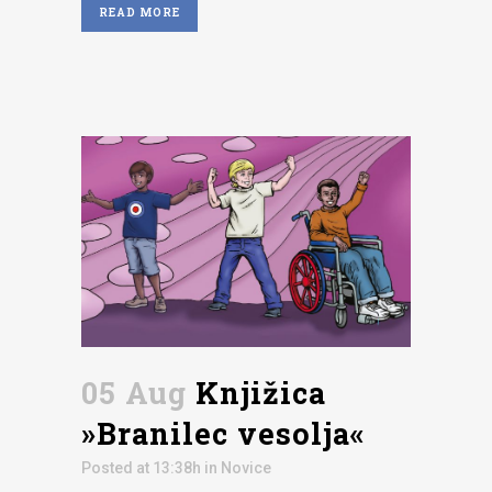
READ MORE
05 Aug
Knjižica
»Branilec vesolja«
Posted at 13:38h
in
Novice