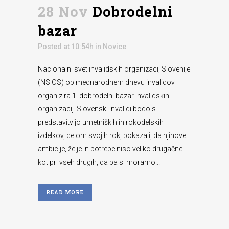
28 Nov
Dobrodelni
bazar
Posted at 10:54h
in
Novice
Nacionalni svet invalidskih organizacij Slovenije
(NSIOS) ob mednarodnem dnevu invalidov
organizira 1. dobrodelni bazar invalidskih
organizacij. Slovenski invalidi bodo s
predstavitvijo umetniških in rokodelskih
izdelkov, delom svojih rok, pokazali, da njihove
ambicije, želje in potrebe niso veliko drugačne
kot pri vseh drugih, da pa si moramo...
READ MORE