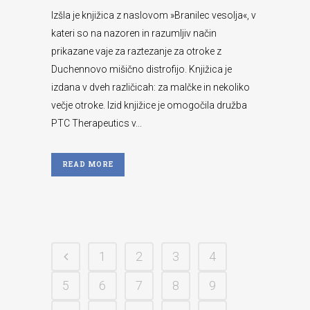
Izšla je knjižica z naslovom »Branilec vesolja«, v
kateri so na nazoren in razumljiv način
prikazane vaje za raztezanje za otroke z
Duchennovo mišično distrofijo. Knjižica je
izdana v dveh različicah: za malčke in nekoliko
večje otroke. Izid knjižice je omogočila družba
PTC Therapeutics v...
READ MORE
1
2
3
4
5
6
7
8
9