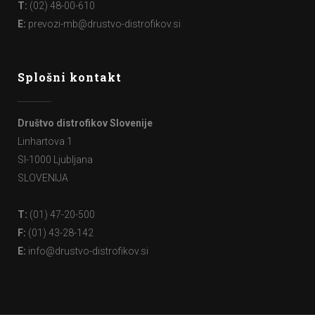
T:
(02) 48-00-610
E:
prevozi-mb@drustvo-distrofikov.si
Splošni kontakt
Društvo distrofikov Slovenije
Linhartova 1
SI-1000 Ljubljana
SLOVENIJA
T:
(01) 47-20-500
F:
(01) 43-28-142
E:
info@drustvo-distrofikov.si