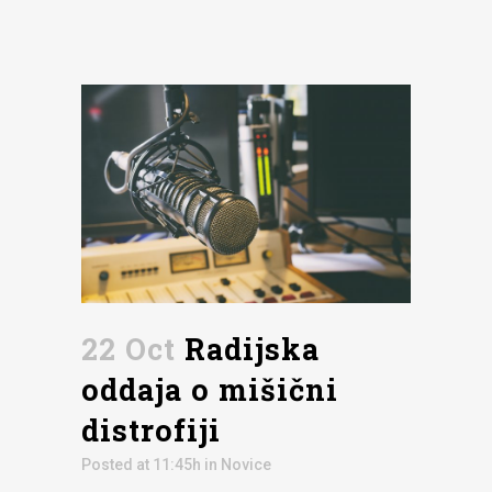
22 Oct
Radijska
oddaja o mišični
distrofiji
Posted at 11:45h
in
Novice