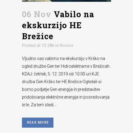
06 Nov
Vabilo na
ekskurzijo HE
Brežice
Posted at 10:28h
in
Novice
Vljudno vas vabimo na ekskurzijo v Krško na
ogled družbe Gen ter Hidroelektrarne v Brežicah.
KDAJ: četrtek, 5. 12. 2019 ob 10:00 uri KJE:
družba Gen Krško ter HE Brežice Ogledali si
bomo podjetje Gen energija in predstavitev
pridobivanja električne energije in posredovanja
le te. Za tem sledi...
READ MORE