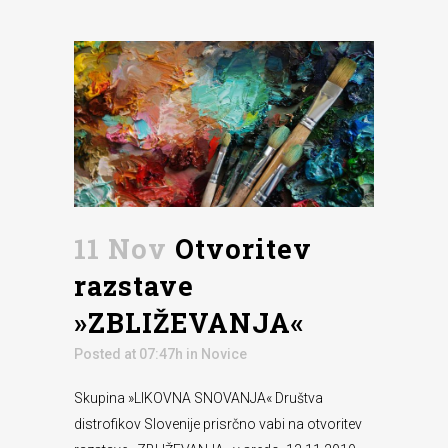
11 Nov
Otvoritev
razstave
»ZBLIŽEVANJA«
Posted at 07:47h
in
Novice
Skupina »LIKOVNA SNOVANJA« Društva
distrofikov Slovenije prisrčno vabi na otvoritev