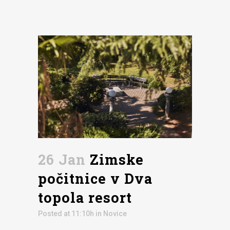
26 Jan
Zimske
počitnice v Dva
topola resort
Posted at 11:10h
in
Novice