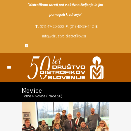
"distrofikom utreti pot v aktivno življenje in jim
pomagati k zdravju"
T:
(01) 47-20-500;
F:
(01) 43-28-142;
E:
info@drustvo-distrofikov.si
Novice
Home
>
Novice
(Page 28)