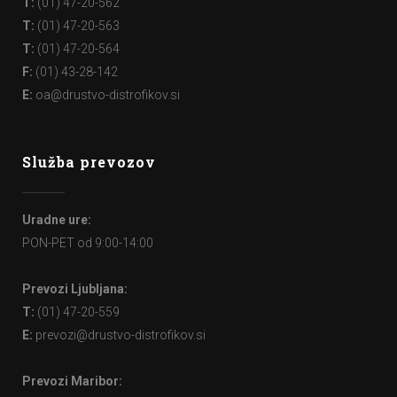
T:
(01) 47-20-562
T:
(01) 47-20-563
T:
(01) 47-20-564
F:
(01) 43-28-142
E:
oa@drustvo-distrofikov.si
Služba prevozov
Uradne ure:
PON-PET od 9:00-14:00
Prevozi Ljubljana:
T:
(01) 47-20-559
E:
prevozi@drustvo-distrofikov.si
Prevozi Maribor: