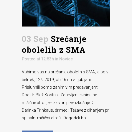
03 Sep
Srečanje
obolelih z SMA
Posted at 12:53h
in
Novice
Vabimo vas na srečanje obolelih s SMA, ki bo v
četrtek, 12.9.2019, ob 16 uri v Ljubljani.
Prisluhnili bomo zanimivim predavanjem:
Doc.dr. Blaž Koritnik: Zdravljenje spinalne
mišične atrofije - izzivi in prve izkušnje Dr.
Darinka Trinkaus, dr.med.: Težave z dihanjem pri
spinalni mišični atrofiji Dogodek bo...