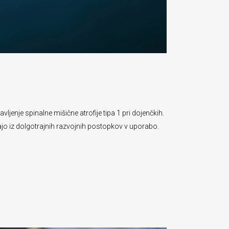
enje spinalne mišične atrofije tipa 1 pri dojenčkih.
ajo iz dolgotrajnih razvojnih postopkov v uporabo.