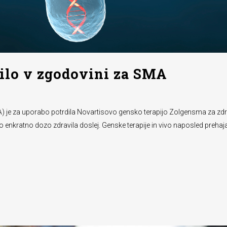
vilo v zgodovini za SMA
 je za uporabo potrdila Novartisovo gensko terapijo Zolgensma za zdravlj
o enkratno dozo zdravila doslej. Genske terapije in vivo naposled prehaj