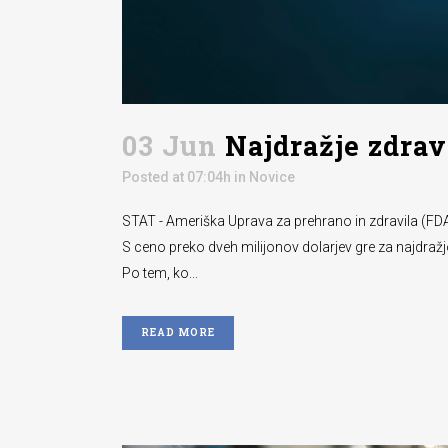
03 Jun
Najdražje zdra
Posted at 07:04h
in
Novice
STAT - Ameriška Uprava za prehrano in zdravila (FDA)
S ceno preko dveh milijonov dolarjev gre za najdražj
Po tem, ko...
READ MORE