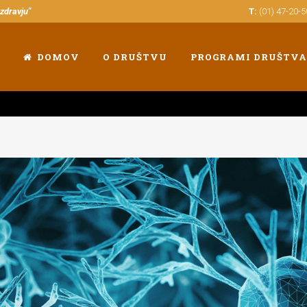
 zdravju"
T:
(01) 47-20-
DOMOV
O DRUŠTVU
PROGRAMI DRUŠTVA