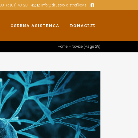
500;
F:
(01) 43-28-142;
E:
info@drustvo-distrofikov.si
OSEBNA ASISTENCA
DONACIJE
Home
>
Novice
(Page 29)