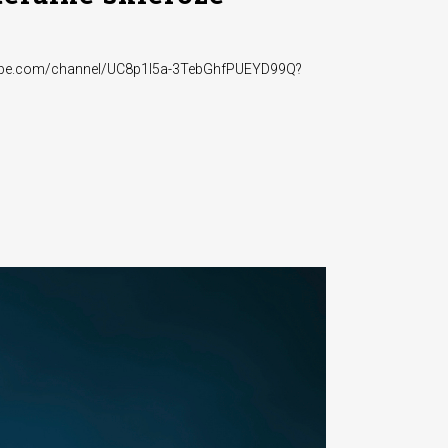
outube.com/channel/UC8p1I5a-3TebGhfPUEYD99Q?