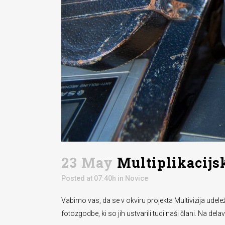
23 May
Multiplikacijs
Posted at 07:40h
in
Novice
Vabimo vas, da se v okviru projekta Multivizija udele
fotozgodbe, ki so jih ustvarili tudi naši člani. Na d