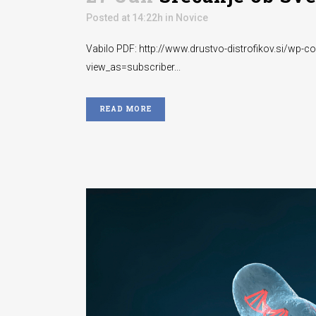
Posted at 14:22h
in
Novice
Vabilo PDF: http://www.drustvo-distrofikov.si/w
view_as=subscriber...
READ MORE