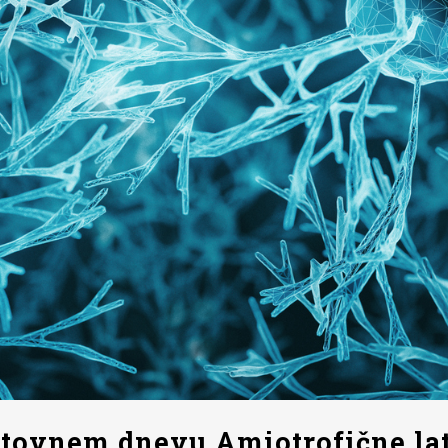
etovnem dnevu Amiotrofične lat