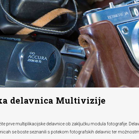
ka delavnica Multivizije
žite prve multiplikacijske delavnice ob zaključku modula fotografije. Del
elavnicah se boste seznanili s potekom fotografskih delavnic ter možnostmi