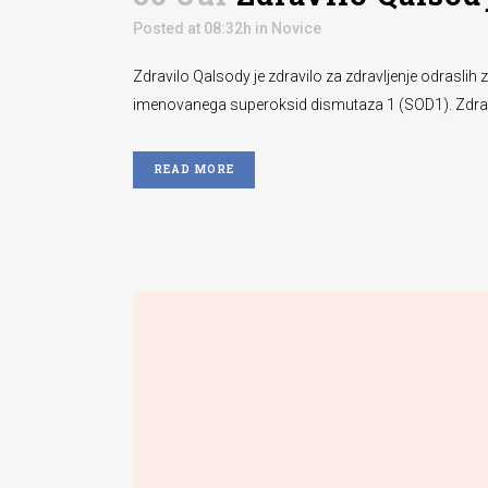
Posted at 08:32h
in
Novice
Zdravilo Qalsody je zdravilo za zdravljenje odraslih
imenovanega superoksid dismutaza 1 (SOD1). Zdravilo
READ MORE