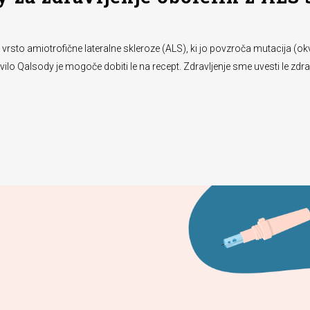
 z vrsto amiotrofične lateralne skleroze (ALS), ki jo povzroča mutacija
 Qalsody je mogoče dobiti le na recept. Zdravljenje sme uvesti le zdravn