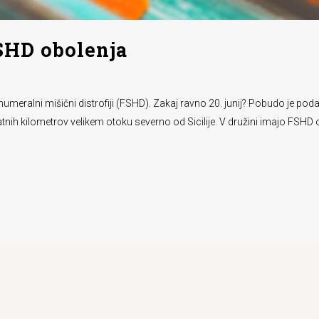
SHD obolenja
umeralni mišični distrofiji (FSHD). Zakaj ravno 20. junij? Pobudo je podal
atnih kilometrov velikem otoku severno od Sicilije. V družini imajo FSHD ob