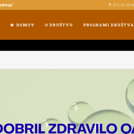
 zdravju"
T:
(01) 47-20-
DOMOV
O DRUŠTVU
PROGRAMI DRUŠTVA