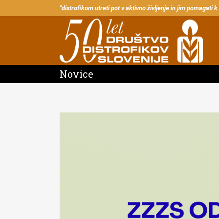
"distrofikom utreti pot v aktivno življenje in jim pomagati k
Novice