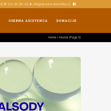
500;
F:
(01) 43-28-142;
E:
info@drustvo-distrofikov.si
OSEBNA ASISTENCA
DONACIJE
Home
>
Novice
(Page 5)