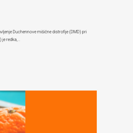
vljenje Duchennove mišične distrofije (DMD) pri
je redka,...