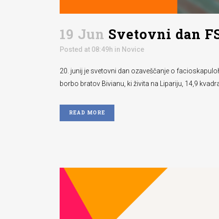
19 Jun
Svetovni dan F
Posted at 08:49h
in
Novice
20. junij je svetovni dan ozaveščanje o facioskapuloh
borbo bratov Bivianu, ki živita na Lipariju, 14,9 kvadr
READ MORE