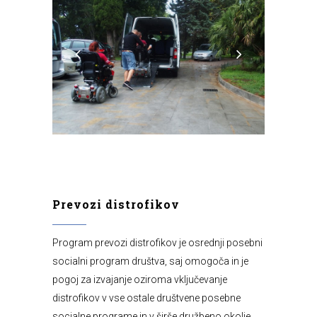
Prevozi distrofikov
Program prevozi distrofikov je osrednji posebni
socialni program društva, saj omogoča in je
pogoj za izvajanje oziroma vključevanje
distrofikov v vse ostale društvene posebne
socialne programe in v širše družbeno okolje.