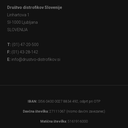
Društvo distrofikov Slovenije
Linhartova 1
SI-1000 Ljubljana
SLOVENIJA
T:
(01) 47-20-500
F:
(01) 43-28-142
E:
info@drustvo-distrofikov.si
IBAN:
SI56 0400 0027 8834 492, odprt pri OTP
Davčna številka:
27111067 (nismo davčni zavezanec)
Matična številka:
5161916000