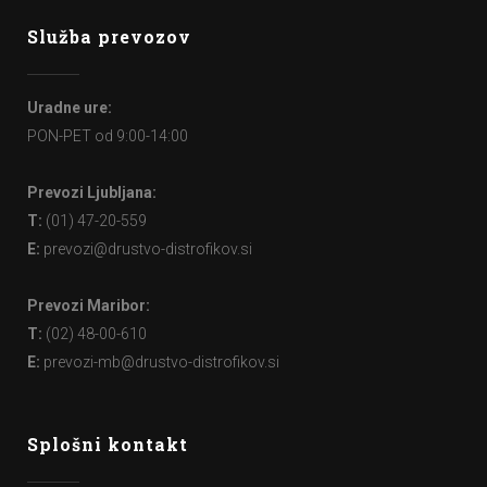
Služba prevozov
Uradne ure:
PON-PET od 9:00-14:00
Prevozi Ljubljana:
T:
(01) 47-20-559
E:
prevozi@drustvo-distrofikov.si
Prevozi Maribor:
T:
(02) 48-00-610
E:
prevozi-mb@drustvo-distrofikov.si
Splošni kontakt