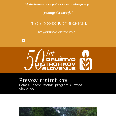
"distrofikom utreti pot v aktivno življenje in jim
pomagati k zdravju"
T:
(01) 47-20-500;
F:
(01) 43-28-142;
E:
info@drustvo-distrofikov.si
Prevozi distrofikov
Home
>
Posebni socialni programi
>
Prevozi
distrofikov