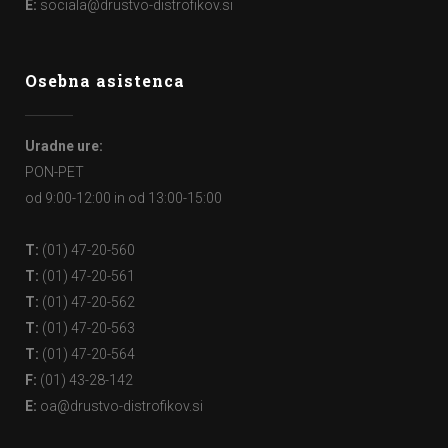
E:
sociala@drustvo-distrofikov.si
Osebna asistenca
Uradne ure:
PON-PET
od 9:00-12:00 in od 13:00-15:00
T:
(01) 47-20-560
T:
(01) 47-20-561
T:
(01) 47-20-562
T:
(01) 47-20-563
T:
(01) 47-20-564
F:
(01) 43-28-142
E:
oa@drustvo-distrofikov.si