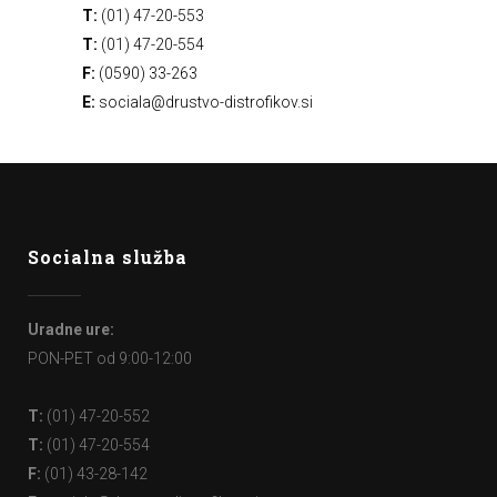
T:
(01) 47-20-553
T:
(01) 47-20-554
F:
(0590) 33-263
E:
sociala@drustvo-distrofikov.si
Socialna služba
Uradne ure:
PON-PET od 9:00-12:00
T:
(01) 47-20-552
T:
(01) 47-20-554
F:
(01) 43-28-142