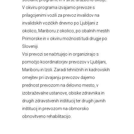
V okviru programa izvajamo prevoze s
prilagojenimi vozili za prevoz invalidov na
invalidskih vozičkih dnevno po Ljubljani z
okolico, Mariboru z okolico, po obalnih mestih
Primorske in v okviru možnosti tudi drugje po
Sloveniji.
Vsi prevozi se načrtujejo in organizirajo s
pomočjo koordinatorjev prevozov v Ljubljani,
Mariboru in Izoli. Zaradi tehničnih in kadrovskih
omejitev pri izvajanju prevozov dajemo
prednost prevozom na delovno mesto, v
izobraževalne ustanove, obiske zdravnika in
drugih zdravstvenih inštitucij ter drugih javnih
inštitucij in prevozom na obmorsko
obnovitveno rehabilitacijo.