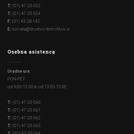
T:
(01) 47-20-552
T:
(01) 47-20-554
F:
(01) 43-28-142
E:
sociala@drustvo-distrofikov.si
Osebna asistenca
Uradne ure:
PON-PET
od 9:00-12:00 in od 13:00-15:00
T:
(01) 47-20-560
T:
(01) 47-20-561
T:
(01) 47-20-562
T:
(01) 47-20-563
T:
(01) 47-20-564