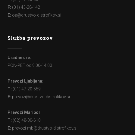
F:
(01) 43-28-142
E:
oa@drustvo-distrofikov.si
Služba prevozov
Uradne ure:
PON-PET od 9:00-14:00
Prevozi Ljubljana:
T:
(01) 47-20-559
E:
prevozi@drustvo-distrofikov.si
Prevozi Maribor:
T:
(02) 48-00-610
E:
prevozi-mb@drustvo-distrofikov.si