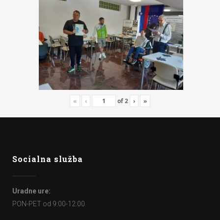
«
‹
of
2
›
»
Socialna služba
Uradne ure:
PON-PET od 9:00-12:00