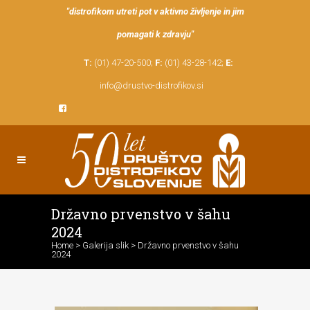
"distrofikom utreti pot v aktivno življenje in jim
pomagati k zdravju"
T:
(01) 47-20-500;
F:
(01) 43-28-142;
E:
info@drustvo-distrofikov.si
Državno prvenstvo v šahu
2024
Home
>
Galerija slik
>
Državno prvenstvo v šahu
2024