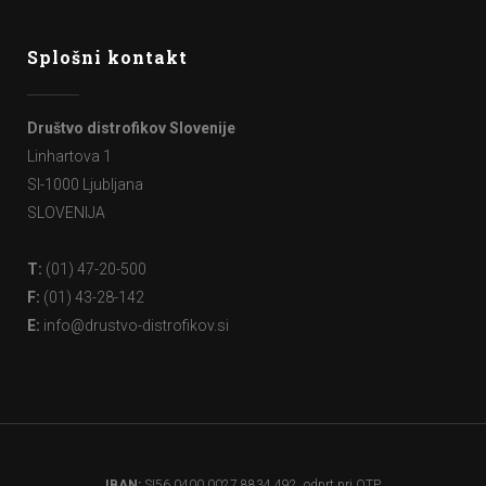
Splošni kontakt
Društvo distrofikov Slovenije
Linhartova 1
SI-1000 Ljubljana
SLOVENIJA
T:
(01) 47-20-500
F:
(01) 43-28-142
E:
info@drustvo-distrofikov.si
IBAN:
SI56 0400 0027 8834 492, odprt pri OTP