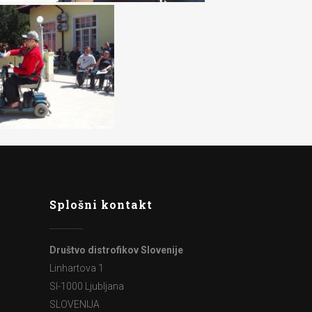
Splošni kontakt
Društvo distrofikov Slovenije
Linhartova 1
SI-1000 Ljubljana
SLOVENIJA