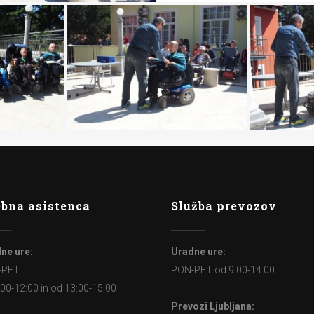
bna asistenca
Služba prevozov
ne ure:
Uradne ure:
-PET
PON-PET od 9:00-14:00
:00-12:00 in od 13:00-15:00
Prevozi Ljubljana: