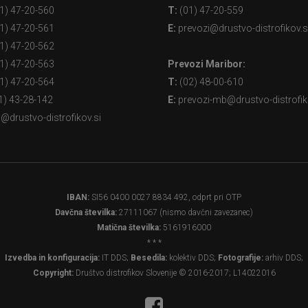
1) 47-20-560
T:
(01) 47-20-559
1) 47-20-561
E:
prevozi@drustvo-distrofikov.s
1) 47-20-562
1) 47-20-563
Prevozi Maribor:
1) 47-20-564
T:
(02) 48-00-610
1) 43-28-142
E:
prevozi-mb@drustvo-distrofik
@drustvo-distrofikov.si
IBAN:
SI56 0400 0027 8834 492, odprt pri OTP
Davčna številka:
27111067 (nismo davčni zavezanec)
Matična številka:
5161916000
* * *
Izvedba in konfiguracija:
IT DDS;
Besedila:
kolektiv DDS;
Fotografije:
arhiv DDS;
Copyright:
Društvo distrofikov Slovenije © 2016-2017; L14022016