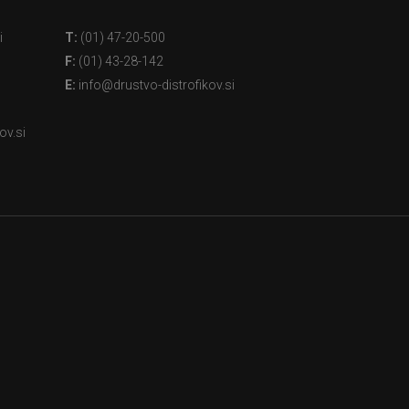
i
T:
(01) 47-20-500
F:
(01) 43-28-142
E:
info@drustvo-distrofikov.si
ov.si