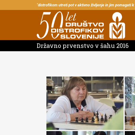
"distrofikom utreti pot v aktivno življenje in jim pomagati k
Državno prvenstvo v šahu 2016