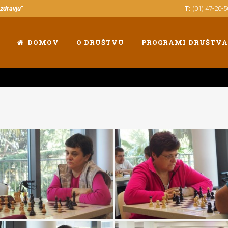
 zdravju"
T:
(01) 47-20-
DOMOV
O DRUŠTVU
PROGRAMI DRUŠTVA