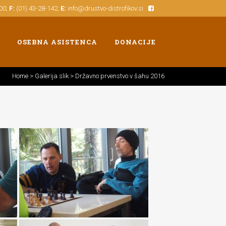
500;
F:
(01) 43-28-142;
E:
info@drustvo-distrofikov.si
OSEBNA ASISTENCA
DONACIJE
Home
>
Galerija slik
>
Državno prvenstvo v šahu 2016