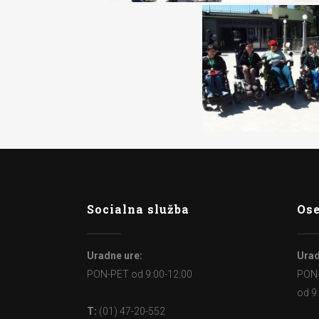
Socialna služba
Ose
Uradne ure:
Urad
PON-PET od 9:00-12:00
PON
od 9
T:
(01) 47-20-552