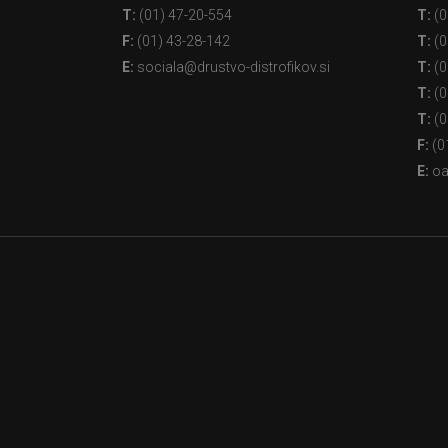
T:
(01) 47-20-554
T:
(0
F:
(01) 43-28-142
T:
(0
E:
sociala@drustvo-distrofikov.si
T:
(0
T:
(0
T:
(0
F:
(0
E:
oa