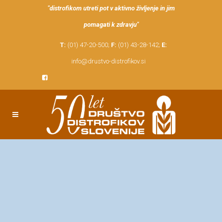
"distrofikom utreti pot v aktivno življenje in jim
pomagati k zdravju"
T:
(01) 47-20-500;
F:
(01) 43-28-142;
E:
info@drustvo-distrofikov.si