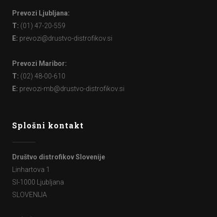
Prevozi Ljubljana:
T:
(01) 47-20-559
E:
prevozi@drustvo-distrofikov.si
Prevozi Maribor:
T:
(02) 48-00-610
E:
prevozi-mb@drustvo-distrofikov.si
Splošni kontakt
Društvo distrofikov Slovenije
Linhartova 1
SI-1000 Ljubljana
SLOVENIJA