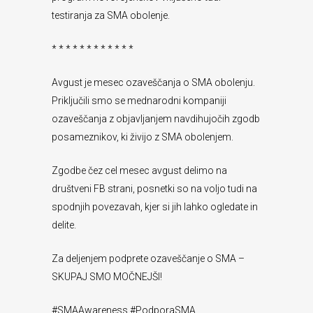
testiranja za SMA obolenje.
* * * * * * * * * * * *
Avgust je mesec ozaveščanja o SMA obolenju.
Priključili smo se mednarodni kompaniji
ozaveščanja z objavljanjem navdihujočih zgodb
posameznikov, ki živijo z SMA obolenjem.
Zgodbe čez cel mesec avgust delimo na
društveni FB strani, posnetki so na voljo tudi na
spodnjih povezavah, kjer si jih lahko ogledate in
delite.
Za deljenjem podprete ozaveščanje o SMA –
SKUPAJ SMO MOČNEJŠI!
#SMAAwareness #PodporaSMA