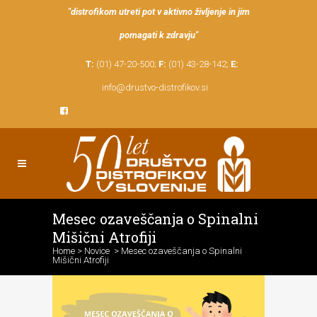
"distrofikom utreti pot v aktivno življenje in jim
pomagati k zdravju"
T:
(01) 47-20-500;
F:
(01) 43-28-142;
E:
info@drustvo-distrofikov.si
Mesec ozaveščanja o Spinalni
Mišični Atrofiji
Home
>
Novice
>
Mesec ozaveščanja o Spinalni
Mišični Atrofiji