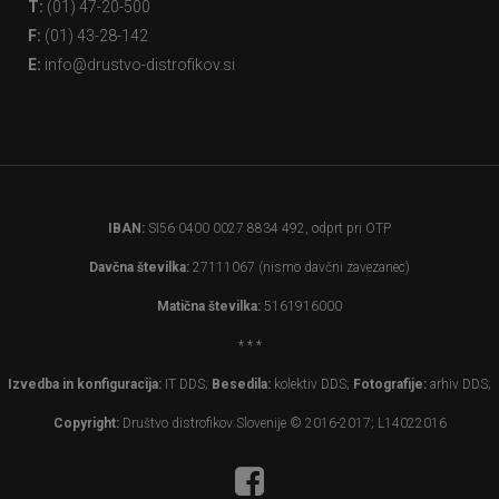
T:
(01) 47-20-500
F:
(01) 43-28-142
E:
info@drustvo-distrofikov.si
IBAN:
SI56 0400 0027 8834 492, odprt pri OTP
Davčna številka:
27111067 (nismo davčni zavezanec)
Matična številka:
5161916000
* * *
Izvedba in konfiguracija:
IT DDS;
Besedila:
kolektiv DDS;
Fotografije:
arhiv DDS;
Copyright:
Društvo distrofikov Slovenije © 2016-2017; L14022016