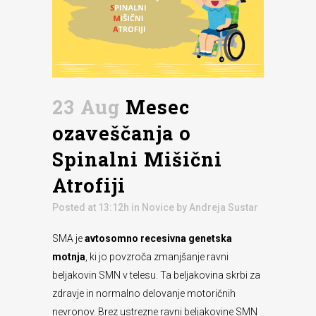
23 Aug
Mesec
ozaveščanja o
Spinalni Mišični
Atrofiji
Posted at 13:12h
in
Novice
by
Andreja Sustar
SMA je
avtosomno recesivna genetska
motnja
, ki jo povzroča zmanjšanje ravni
beljakovin SMN v telesu. Ta beljakovina skrbi za
zdravje in normalno delovanje motoričnih
nevronov. Brez ustrezne ravni beljakovine SMN