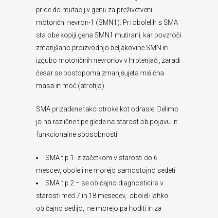
pride do mutacij v genu za preživetveni
motorični nevron-1 (SMN1). Pri obolelih s SMA
sta obe kopiji gena SMN1 mutirani, kar povzroči
zmanjšano proizvodnjo beljakovine SMN in
izgubo motoričnih nevronov v hrbtenjači, zaradi
česar se postopoma zmanjšujeta mišična
masa in moč (atrofija).
SMA prizadene tako otroke kot odrasle. Delimo
jo na različne tipe glede na starost ob pojavu in
funkcionalne sposobnosti:
SMA tip 1- z začetkom v starosti do 6
mescev, oboleli ne morejo samostojno sedeti
SMA tip 2 – se običajno diagnosticira v
starosti med 7 in 18 mesecev, oboleli lahko
običajno sedijo, ne morejo pa hoditi in za