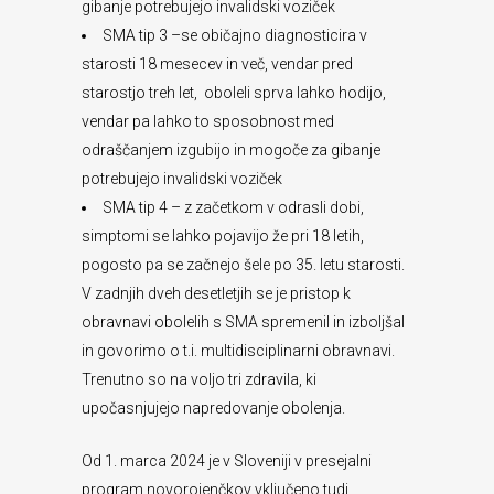
gibanje potrebujejo invalidski voziček
SMA tip 3 –se običajno diagnosticira v
starosti 18 mesecev in več, vendar pred
starostjo treh let, oboleli sprva lahko hodijo,
vendar pa lahko to sposobnost med
odraščanjem izgubijo in mogoče za gibanje
potrebujejo invalidski voziček
SMA tip 4 – z začetkom v odrasli dobi,
simptomi se lahko pojavijo že pri 18 letih,
pogosto pa se začnejo šele po 35. letu starosti.
V zadnjih dveh desetletjih se je pristop k
obravnavi obolelih s SMA spremenil in izboljšal
in govorimo o t.i. multidisciplinarni obravnavi.
Trenutno so na voljo tri zdravila, ki
upočasnjujejo napredovanje obolenja.
Od 1. marca 2024 je v Sloveniji v presejalni
program novorojenčkov vključeno tudi