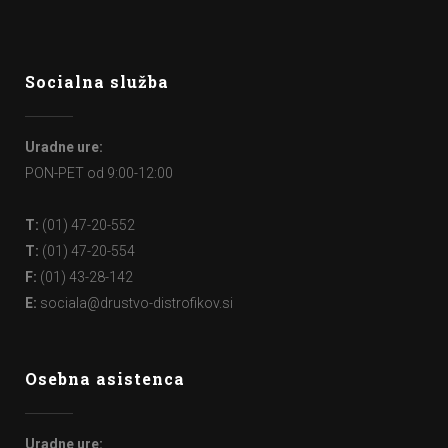
Socialna služba
Uradne ure:
PON-PET od 9:00-12:00
T:
(01) 47-20-552
T:
(01) 47-20-554
F:
(01) 43-28-142
E:
sociala@drustvo-distrofikov.si
Osebna asistenca
Uradne ure: