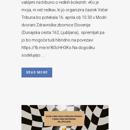
vabljeni na tribuno o redkih boleznih: »Ko je
moja, ni več redka«, ki jo organizira časnik Večer.
Tribuna bo potekala 16. aprila ob 10.30 v Modri
dvorani Zdravniške zbornice Slovenije
(Dunajska cesta 162, Ljubljana), spremljati pa
jo bo mogoče tudi hibridno na povezavi
https://fb.me/e/8I3cHH3Ks Na dogodku
sodelujejo: ...
READ MORE