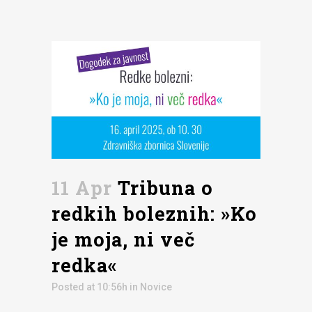
11 Apr
Tribuna o
redkih boleznih: »Ko
je moja, ni več
redka«
Posted at 10:56h
in
Novice