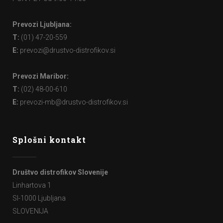
Prevozi Ljubljana:
T:
(01) 47-20-559
E:
prevozi@drustvo-distrofikov.si
Prevozi Maribor:
T:
(02) 48-00-610
E:
prevozi-mb@drustvo-distrofikov.si
Splošni kontakt
Društvo distrofikov Slovenije
Linhartova 1
SI-1000 Ljubljana
SLOVENIJA