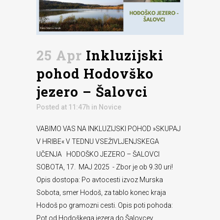
25 Apr
Inkluzijski
pohod Hodovško
jezero – Šalovci
Posted at 11:47h
in
Novice
VABIMO VAS NA INKLUZIJSKI POHOD »SKUPAJ
V HRIBE« V TEDNU VSEŽIVLJENJSKEGA
UČENJA HODOŠKO JEZERO – ŠALOVCI
SOBOTA, 17. MAJ 2025 - Zbor je ob 9.30 uri!
Opis dostopa: Po avtocesti izvoz Murska
Sobota, smer Hodoš, za tablo konec kraja
Hodoš po gramozni cesti. Opis poti pohoda:
Pot od Hodoškega jezera do Šalovcev...