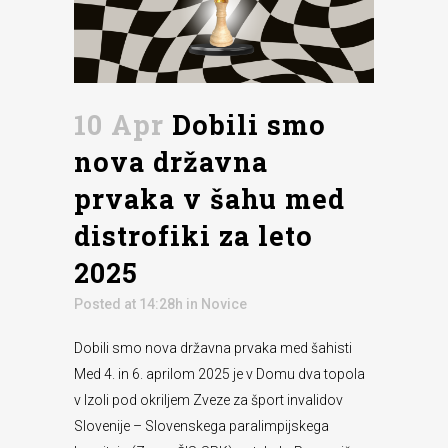
10 Apr
Dobili smo
nova državna
prvaka v šahu med
distrofiki za leto
2025
Posted at 14:28h
in
Novice
Dobili smo nova državna prvaka med šahisti
Med 4. in 6. aprilom 2025 je v Domu dva topola
v Izoli pod okriljem Zveze za šport invalidov
Slovenije – Slovenskega paralimpijskega