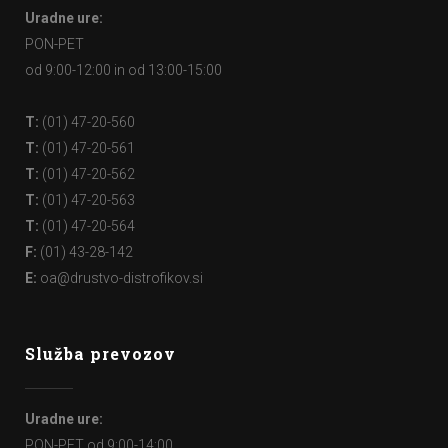
Uradne ure:
PON-PET
od 9:00-12:00 in od 13:00-15:00
T:
(01) 47-20-560
T:
(01) 47-20-561
T:
(01) 47-20-562
T:
(01) 47-20-563
T:
(01) 47-20-564
F:
(01) 43-28-142
E:
oa@drustvo-distrofikov.si
Služba prevozov
Uradne ure:
PON-PET od 9:00-14:00