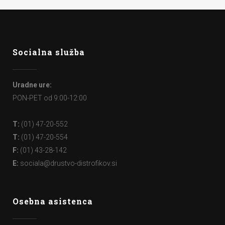
Socialna služba
Uradne ure:
PON-PET od 9:00-12:00
T:
(01) 47-20-552
T:
(01) 47-20-554
F:
(01) 43-28-142
E:
sociala@drustvo-distrofikov.si
Osebna asistenca