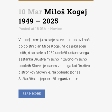
10 Mar
Miloš Kogej
1949 – 2025
Posted at 18:03h
in
Novice
V nedeljskem jutru se je za vedno poslovil naš
dolgoletni član Miloš Kogej. Miloš je bil eden
tistih, ki so se leta 1969 udeležili ustanovnega
sestanka Društva mišično in živčno-mišično
obolelih Slovenije, danes znanega kot Društvo
distrofikov Slovenije. Na pobudo Borisa
Šuštaršiča se je pridružil organiziranemu...
READ MORE