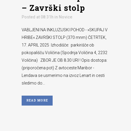
– Završki stolp
Posted at 08:31h
in
Novice
VABLJENI NA INKLUZIJSKI POHOD - »SKUPAJ V
HRIBE« ZAVRŠKI STOLP (370 mnm) ČETRTEK,
17. APRIL 2025 Izhodišče: parkirišče ob
pokopališču Voličina (Spodnja Voličina 4, 2232
Voličina) ZBOR JE OB 8.30 URI ! Opis dostopa:
(priporočena pot) Z avtoceste Maribor -
Lendava se usmerimo na izvoz Lenart in cesti
sledimo do...
READ MORE