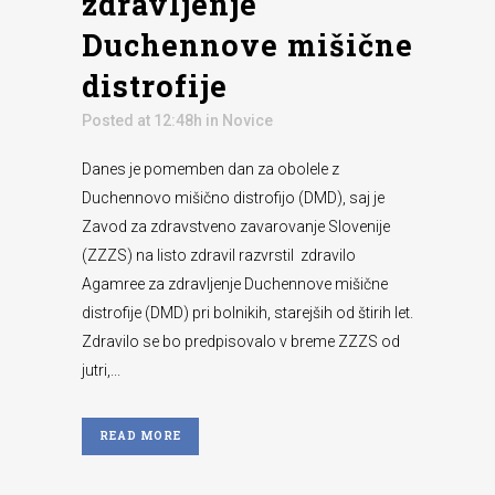
zdravljenje
Duchennove mišične
distrofije
Posted at 12:48h
in
Novice
Danes je pomemben dan za obolele z
Duchennovo mišično distrofijo (DMD), saj je
Zavod za zdravstveno zavarovanje Slovenije
(ZZZS) na listo zdravil razvrstil zdravilo
Agamree za zdravljenje Duchennove mišične
distrofije (DMD) pri bolnikih, starejših od štirih let.
Zdravilo se bo predpisovalo v breme ZZZS od
jutri,...
READ MORE