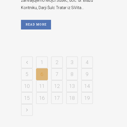
zahvaljujemo Mojci Sušec, doc. dr. Blažu
Koritniku, Darji Šulc Tratar iz SiVita...
READ MORE
1
2
3
4
5
6
7
8
9
10
11
12
13
14
15
16
17
18
19