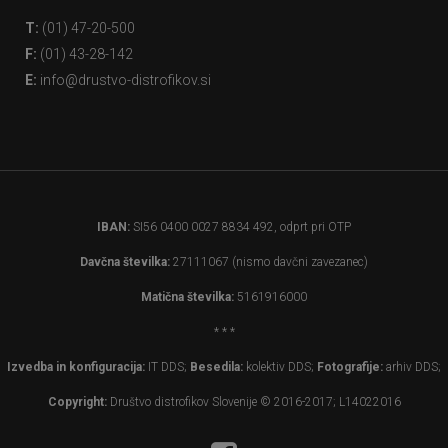
T:
(01) 47-20-500
F:
(01) 43-28-142
E:
info@drustvo-distrofikov.si
IBAN:
SI56 0400 0027 8834 492, odprt pri OTP
Davčna številka:
27111067 (nismo davčni zavezanec)
Matična številka:
5161916000
* * *
Izvedba in konfiguracija:
IT DDS;
Besedila:
kolektiv DDS;
Fotografije:
arhiv DDS;
Copyright:
Društvo distrofikov Slovenije © 2016-2017; L14022016