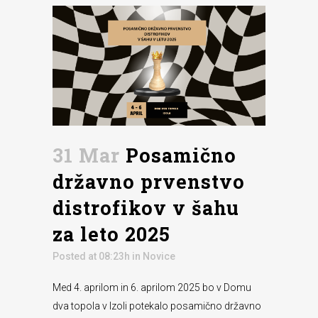
31 Mar
Posamično
državno prvenstvo
distrofikov v šahu
za leto 2025
Posted at 08:23h
in
Novice
Med 4. aprilom in 6. aprilom 2025 bo v Domu
dva topola v Izoli potekalo posamično državno