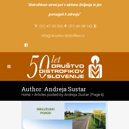
"distrofikom utreti pot v aktivno življenje in jim
pomagati k zdravju"
T:
(01) 47-20-500;
F:
(01) 43-28-142;
E:
info@drustvo-distrofikov.si
Author: Andreja Sustar
Home
>
Articles posted by Andreja Sustar
(Page 6)