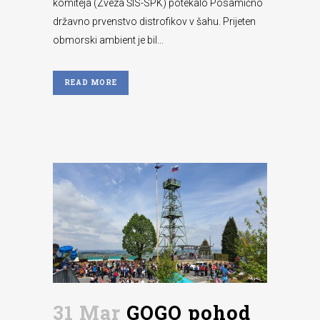
komiteja (Zveza ŠIS-SPK) potekalo Posamično
državno prvenstvo distrofikov v šahu. Prijeten
obmorski ambient je bil...
READ MORE
31 Mar
GOGO pohod