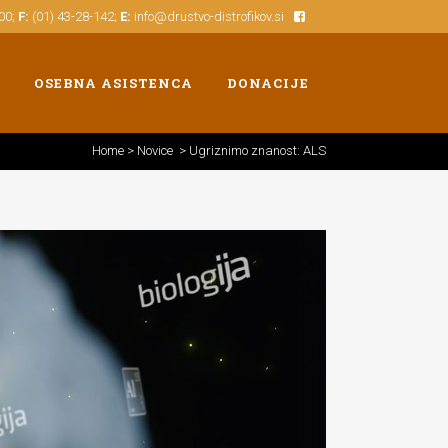
500;
F:
(01) 43-28-142;
E:
info@drustvo-distrofikov.si
OSEBNA ASISTENCA
DONACIJE
Home
>
Novice
>
Ugriznimo znanost: ALS