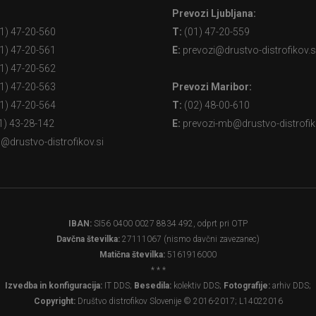
Prevozi Ljubljana:
1) 47-20-560
T:
(01) 47-20-559
1) 47-20-561
E:
prevozi@drustvo-distrofikov.s
1) 47-20-562
1) 47-20-563
Prevozi Maribor:
1) 47-20-564
T:
(02) 48-00-610
1) 43-28-142
E:
prevozi-mb@drustvo-distrofik
@drustvo-distrofikov.si
IBAN:
SI56 0400 0027 8834 492, odprt pri OTP
Davčna številka:
27111067 (nismo davčni zavezanec)
Matična številka:
5161916000
* * *
Izvedba in konfiguracija:
IT DDS;
Besedila:
kolektiv DDS;
Fotografije:
arhiv DDS;
Copyright:
Društvo distrofikov Slovenije © 2016-2017; L14022016