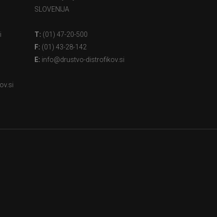
SLOVENIJA
i
T:
(01) 47-20-500
F:
(01) 43-28-142
E:
info@drustvo-distrofikov.si
ov.si