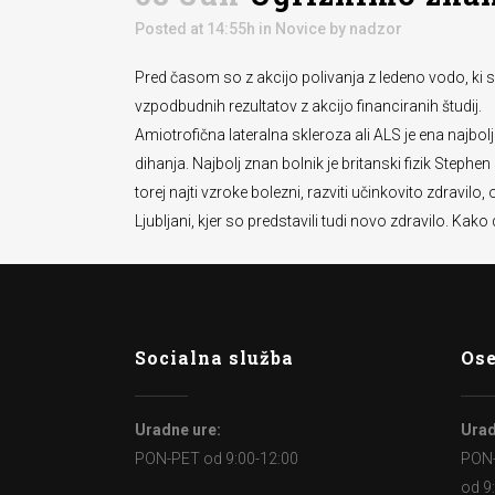
Posted at 14:55h
in
Novice
by
nadzor
Pred časom so z akcijo polivanja z ledeno vodo, ki so
vzpodbudnih rezultatov z akcijo financiranih študij.
Amiotrofična lateralna skleroza ali ALS je ena najb
dihanja. Najbolj znan bolnik je britanski fizik Ste
torej najti vzroke bolezni, razviti učinkovito zdrav
Ljubljani, kjer so predstavili tudi novo zdravilo. Kak
Socialna služba
Ose
Uradne ure:
Urad
PON-PET od 9:00-12:00
PON
od 9