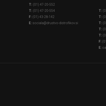
T:
(01) 47-20-552
T:
(01) 47-20-554
T:
(0
F:
(01) 43-28-142
T:
(0
E:
sociala@drustvo-distrofikov.si
T:
(0
T:
(0
T:
(0
F:
(0
E:
oa