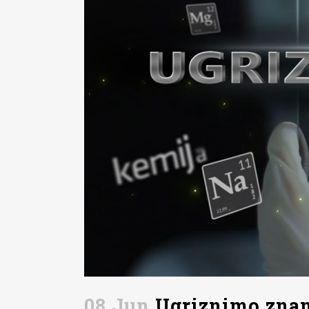
08 Jun
Ugriznimo znan