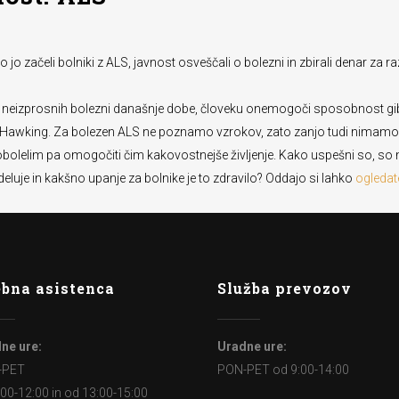
 jo začeli bolniki z ALS, javnost osveščali o bolezni in zbirali denar za 
olj neizprosnih bolezni današnje dobe, človeku onemogoči sposobnost gib
phen Hawking. Za bolezen ALS ne poznamo vzrokov, zato zanjo tudi nimam
ilo, obolelim pa omogočiti čim kakovostnejše življenje. Kako uspešni so, 
o deluje in kakšno upanje za bolnike je to zdravilo? Oddajo si lahko
ogleda
bna asistenca
Služba prevozov
ne ure:
Uradne ure:
-PET
PON-PET od 9:00-14:00
:00-12:00 in od 13:00-15:00