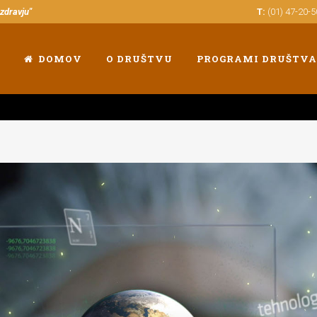
 zdravju"
T:
(01) 47-20-
DOMOV
O DRUŠTVU
PROGRAMI DRUŠTVA