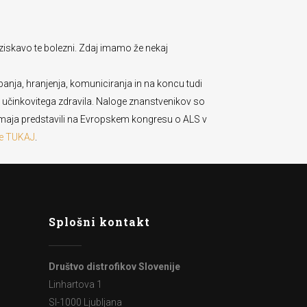
raziskavo te bolezni. Zdaj imamo že nekaj
anja, hranjenja, komuniciranja in na koncu tudi
o učinkovitega zdravila. Naloge znanstvenikov so
so maja predstavili na Evropskem kongresu o ALS v
te TUKAJ
.
Splošni kontakt
Društvo distrofikov Slovenije
Linhartova 1
SI-1000 Ljubljana