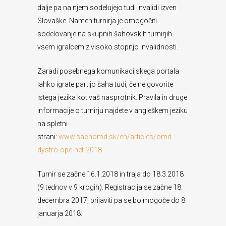
dalje pa na njem sodelujejo tudi invalidi izven
Slovaške. Namen turnirja je omogočiti
sodelovanje na skupnih šahovskih turnirjih
vsem igralcem z visoko stopnjo invalidnosti.
Zaradi posebnega komunikacijskega portala
lahko igrate partijo šaha tudi, če ne govorite
istega jezika kot vaš nasprotnik. Pravila in druge
informacije o turnirju najdete v angleškem jeziku
na spletni
strani:
www.sachomd.sk/en/articles/omd-
dystro-ope-net-2018
Turnir se začne 16.1.2018 in traja do 18.3.2018
(9 tednov v 9 krogih). Registracija se začne 18.
decembra 2017, prijaviti pa se bo mogoče do 8.
januarja 2018.