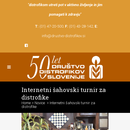
"distrofikom utreti pot v aktivno življenje in jim
pomagati k zdravju"
T:
(01) 47-20-500;
F:
(01) 43-28-142;
E:
info@drustvo-distrofikov.si
Internetni šahovski turnir za
distrofike
Home
>
Novice
>
Internetni šahovski turnir za
distrofike