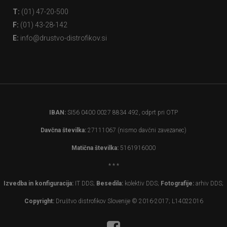
T:
(01) 47-20-500
F:
(01) 43-28-142
E:
info@drustvo-distrofikov.si
IBAN:
SI56 0400 0027 8834 492, odprt pri OTP
Davčna številka:
27111067 (nismo davčni zavezanec)
Matična številka:
5161916000
* * *
Izvedba in konfiguracija:
IT DDS;
Besedila:
kolektiv DDS;
Fotografije:
arhiv DDS;
Copyright:
Društvo distrofikov Slovenije © 2016-2017; L14022016