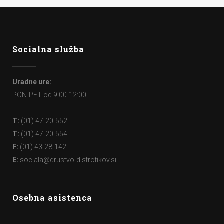
Socialna služba
Uradne ure:
PON-PET od 9:00-12:00
T:
(01) 47-20-552
T:
(01) 47-20-554
F:
(01) 43-28-142
E:
sociala@drustvo-distrofikov.si
Osebna asistenca