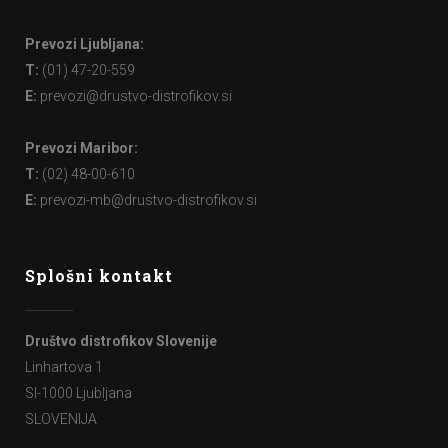
Prevozi Ljubljana:
T:
(01) 47-20-559
E:
prevozi@drustvo-distrofikov.si
Prevozi Maribor:
T:
(02) 48-00-610
E:
prevozi-mb@drustvo-distrofikov.si
Splošni kontakt
Društvo distrofikov Slovenije
Linhartova 1
SI-1000 Ljubljana
SLOVENIJA