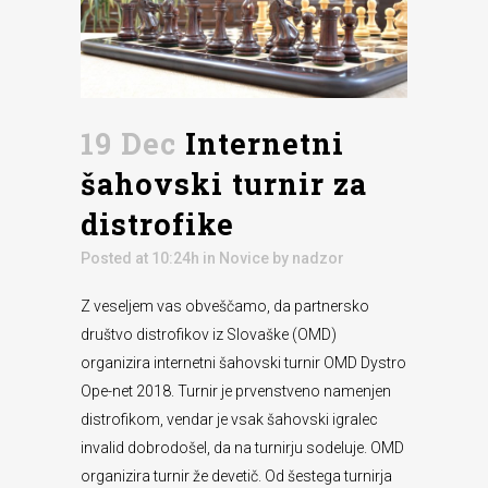
19 Dec
Internetni
šahovski turnir za
distrofike
Posted at 10:24h
in
Novice
by
nadzor
Z veseljem vas obveščamo, da partnersko
društvo distrofikov iz Slovaške (OMD)
organizira internetni šahovski turnir OMD Dystro
Ope-net 2018. Turnir je prvenstveno namenjen
distrofikom, vendar je vsak šahovski igralec
invalid dobrodošel, da na turnirju sodeluje. OMD
organizira turnir že devetič. Od šestega turnirja