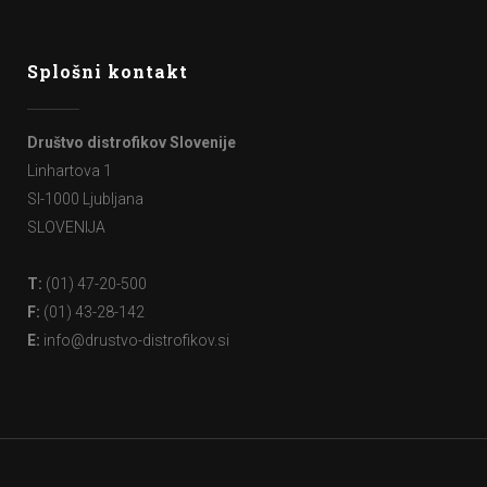
Splošni kontakt
Društvo distrofikov Slovenije
Linhartova 1
SI-1000 Ljubljana
SLOVENIJA
T:
(01) 47-20-500
F:
(01) 43-28-142
E:
info@drustvo-distrofikov.si