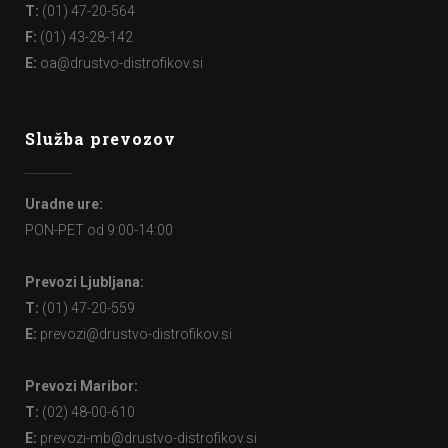
T:
(01) 47-20-564
F:
(01) 43-28-142
E:
oa@drustvo-distrofikov.si
Služba prevozov
Uradne ure:
PON-PET od 9:00-14:00
Prevozi Ljubljana:
T:
(01) 47-20-559
E:
prevozi@drustvo-distrofikov.si
Prevozi Maribor:
T:
(02) 48-00-610
E:
prevozi-mb@drustvo-distrofikov.si