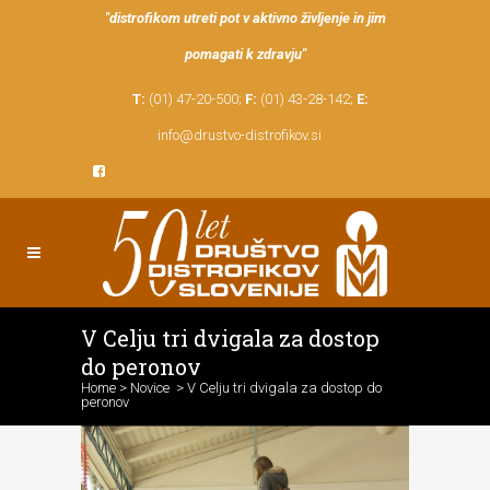
"distrofikom utreti pot v aktivno življenje in jim
pomagati k zdravju"
T:
(01) 47-20-500;
F:
(01) 43-28-142;
E:
info@drustvo-distrofikov.si
V Celju tri dvigala za dostop
do peronov
Home
>
Novice
>
V Celju tri dvigala za dostop do
peronov