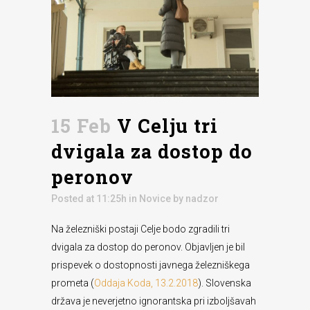
15 Feb
V Celju tri
dvigala za dostop do
peronov
Posted at 11:25h
in
Novice
by
nadzor
Na železniški postaji Celje bodo zgradili tri
dvigala za dostop do peronov. Objavljen je bil
prispevek o dostopnosti javnega železniškega
prometa (
Oddaja Koda, 13.2.2018
). Slovenska
država je neverjetno ignorantska pri izboljšavah