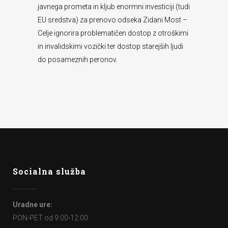
javnega prometa in kljub enormni investiciji (tudi
EU sredstva) za prenovo odseka Zidani Most –
Celje ignorira problematičen dostop z otroškimi
in invalidskimi vozički ter dostop starejših ljudi
do posameznih peronov.
Socialna služba
Uradne ure:
PON-PET od 9:00-12:00