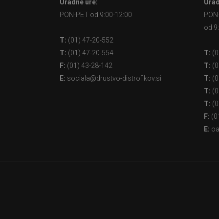
Uradne ure:
Urad
PON-PET od 9:00-12:00
PON
od 9
T:
(01) 47-20-552
T:
(01) 47-20-554
T:
(0
F:
(01) 43-28-142
T:
(0
E:
sociala@drustvo-distrofikov.si
T:
(0
T:
(0
T:
(0
F:
(0
E:
oa