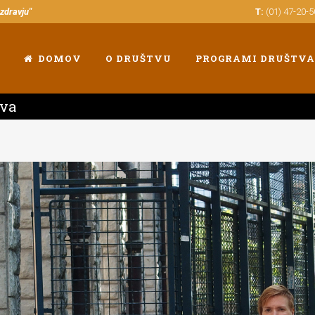
 zdravju"
T:
(01) 47-20-
DOMOV
O DRUŠTVU
PROGRAMI DRUŠTVA
tva