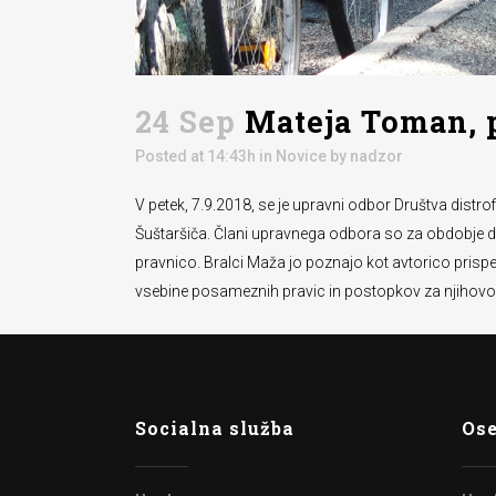
24 Sep
Mateja Toman, p
Posted at 14:43h
in
Novice
by
nadzor
V petek, 7.9.2018, se je upravni odbor Društva distro
Šuštaršiča. Člani upravnega odbora so za obdobje d
pravnico. Bralci Maža jo poznajo kot avtorico prispev
vsebine posameznih pravic in postopkov za njihovo u
Socialna služba
Ose