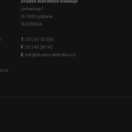
Društvo distrofikov Slovenije
Linhartova 1
SI-1000 Ljubljana
SLOVENIJA
i
T:
(01) 47-20-500
F:
(01) 43-28-142
E:
info@drustvo-distrofikov.si
ov.si