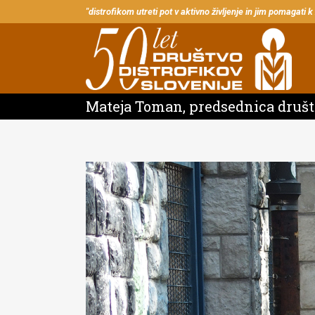
"distrofikom utreti pot v aktivno življenje in jim pomagati k
Mateja Toman, predsednica druš