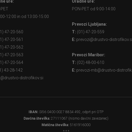
ne ure:
Uradne ure:
-PET
PON-PET od 9:00-14:00
:00-12:00 in od 13:00-15:00
Prevozi Ljubljana:
1) 47-20-560
T:
(01) 47-20-559
1) 47-20-561
E:
prevozi@drustvo-distrofikov.s
1) 47-20-562
1) 47-20-563
Prevozi Maribor:
1) 47-20-564
T:
(02) 48-00-610
1) 43-28-142
E:
prevozi-mb@drustvo-distrofik
@drustvo-distrofikov.si
IBAN:
SI56 0400 0027 8834 492, odprt pri OTP
Davčna številka:
27111067 (nismo davčni zavezanec)
Matična številka:
5161916000
* * *