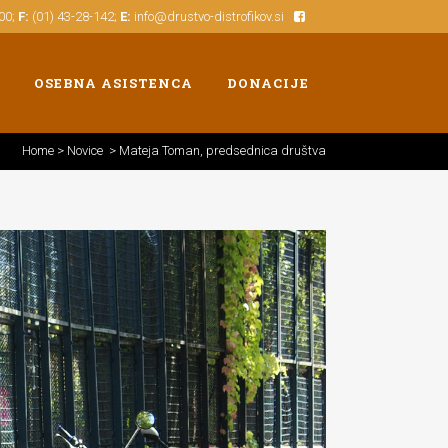
500;
F:
(01) 43-28-142;
E:
info@drustvo-distrofikov.si
OSEBNA ASISTENCA
DONACIJE
Home
>
Novice
>
Mateja Toman, predsednica društva