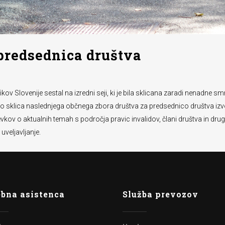
redsednica društva
fikov Slovenije sestal na izredni seji, ki je bila sklicana zaradi nenadne
o sklica naslednjega občnega zbora društva za predsednico društva izvo
kov o aktualnih temah s področja pravic invalidov, člani društva in drugi
veljavljanje.
bna asistenca
Služba prevozov