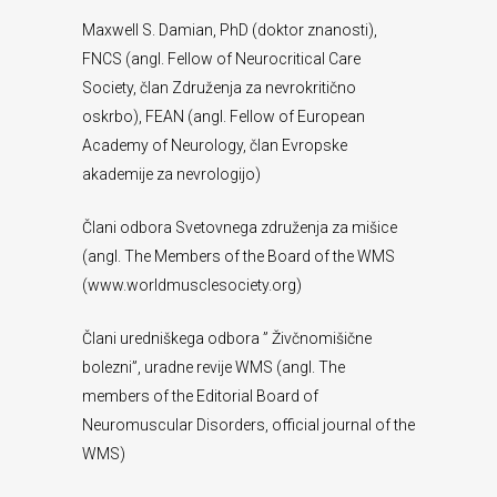
Maxwell S. Damian, PhD (doktor znanosti),
FNCS (angl. Fellow of Neurocritical Care
Society, član Združenja za nevrokritično
oskrbo), FEAN (angl. Fellow of European
Academy of Neurology, član Evropske
akademije za nevrologijo)
Člani odbora Svetovnega združenja za mišice
(angl. The Members of the Board of the WMS
(www.worldmusclesociety.org)
Člani uredniškega odbora ” Živčnomišične
bolezni”, uradne revije WMS (angl. The
members of the Editorial Board of
Neuromuscular Disorders, official journal of the
WMS)