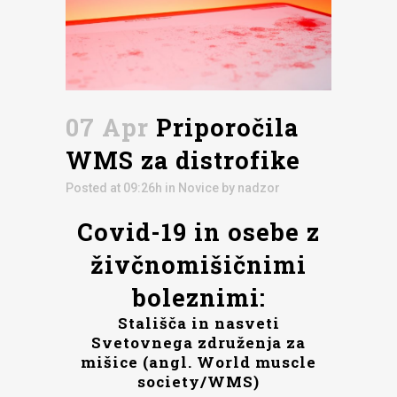
07 Apr
Priporočila
WMS za distrofike
Posted at 09:26h
in
Novice
by
nadzor
Covid-19 in osebe z
živčnomišičnimi
boleznimi:
Stališča in nasveti
Svetovnega združenja za
mišice (angl. World muscle
society/WMS)