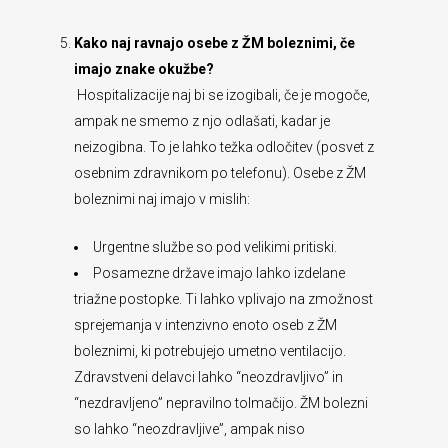
Kako naj ravnajo osebe z ŽM boleznimi, če
imajo znake okužbe?
Hospitalizacije naj bi se izogibali, če je mogoče,
ampak ne smemo z njo odlašati, kadar je
neizogibna. To je lahko težka odločitev (posvet z
osebnim zdravnikom po telefonu). Osebe z ŽM
boleznimi naj imajo v mislih:
Urgentne službe so pod velikimi pritiski.
Posamezne države imajo lahko izdelane
triažne postopke. Ti lahko vplivajo na zmožnost
sprejemanja v intenzivno enoto oseb z ŽM
boleznimi, ki potrebujejo umetno ventilacijo.
Zdravstveni delavci lahko “neozdravljivo” in
“nezdravljeno” nepravilno tolmačijo. ŽM bolezni
so lahko “neozdravljive”, ampak niso