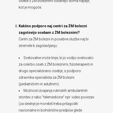
osebe z ŽM boleznimi ostanejo doma najdlje,
kot je mogoče.
Kakšno podporo naj centri za ŽM bolezni
zagotovijo osebam z ŽM boleznimi?
Centri za ŽM bolezni in posebne službe naj bi
stremele k zagotavljanju:
Svetovalne vroče linije, ki jo vodijo svetovalci
za oskrbo oseb z ŽM boleznimi, fizioterapevti in
drugo specializirano osebje, s podporo
zdravnika specialista za ŽM bolezni
(pediatričnim in adultnim).
Možnost izvajanja rutinskih ambulantnih
storitev z rabo “telemedicine” npr. video povezav
(za slednje je morebiti treba prilagoditi
nacionalne in bolnišnične predpise glede