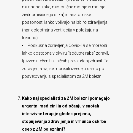
mitohondrijske, miotonične motnje in motnje
živčnomišičnega stika) in anatomske
posebnosti lahko vplivajo na izbiro zdravljenja
(npr. dolgotrajna ventilacija v položaju na
trebuhu).
Poskusna zdravljenja Covid-19 se morebiti
lahko dostopna v okviru “sočutne rabe” zdravil,
tj. izven utečenih kliničnih preskušanj zdravil. Ta
zdravljenja naj se morebiti izvedejo samo po
posvetovanju s specialistom za ŽM bolezni.
Kako naj specialisti za ŽM bolezni pomagajo
urgentni medicini in odločanju v enotah
intenzivne terapije glede sprejema,
stopnjevanja zdravljenja in vrhunca oskrbe
oseb z ŽM boleznimi?