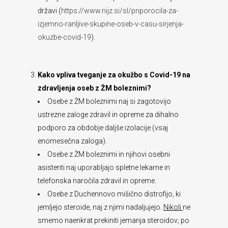
državi (
https://www.nijz.si/sl/priporocila-za-
izjemno-ranljive-skupine-oseb-v-casu-sirjenja-
okuzbe-covid-19
).
Kako vpliva tveganje za okužbo s Covid-19 na
zdravljenja oseb z ŽM boleznimi?
Osebe z ŽM boleznimi naj si zagotovijo
ustrezne zaloge zdravil in opreme za dihalno
podporo za obdobje daljše izolacije (vsaj
enomesečna zaloga).
Osebe z ŽM boleznimi in njihovi osebni
asistenti naj uporabljajo spletne lekarne in
telefonska naročila zdravil in opreme.
Osebe z Duchennovo mišično distrofijo, ki
jemljejo steroide, naj z njimi nadaljujejo.
Nikoli
ne
smemo naenkrat prekiniti jemanja steroidov; po