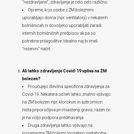
“nezdravljene”, zdravljenje je celo zelo različno.
Opreme, ki jo osebe z ŽM boleznimi
uporabljajo doma (npr. ventilatorji) v nekaterih
bolnišnicah ni dovoljeno uporabljati zaradi
internih bolnišničnih predpisov ali pa so
potrebne prilagoditve. Idealno naj bi imeli
“rezervni” načrt.
Ali lahko zdravljenje Covid-19 vpliva na ŽM
bolezen?
Proučujejo številna specifična zdravljenja za
Covid-19. Nekatera od teh lahko znatno vplivajo
na ŽM bolezen: npr. klorokvin in azitromicin
nista priporočljiva pri miasteniji gravis, razen če
je na voljo podpora predihavanja.
Druga zdravljenja lahko vplivajo na
posamezne ŽM bolezni (posebno metabolne,