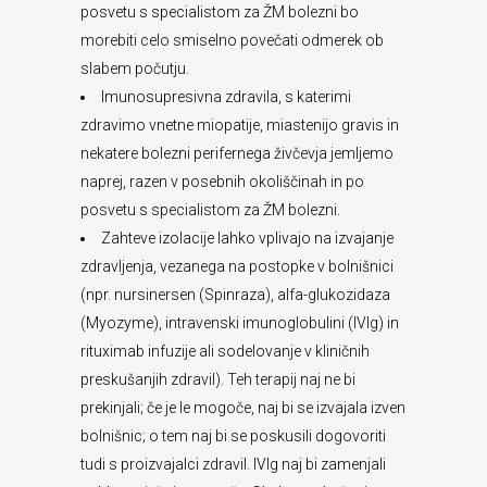
posvetu s specialistom za ŽM bolezni bo
morebiti celo smiselno povečati odmerek ob
slabem počutju.
Imunosupresivna zdravila, s katerimi
zdravimo vnetne miopatije, miastenijo gravis in
nekatere bolezni perifernega živčevja jemljemo
naprej, razen v posebnih okoliščinah in po
posvetu s specialistom za ŽM bolezni.
Zahteve izolacije lahko vplivajo na izvajanje
zdravljenja, vezanega na postopke v bolnišnici
(npr. nursinersen (Spinraza), alfa-glukozidaza
(Myozyme), intravenski imunoglobulini (IVIg) in
rituximab infuzije ali sodelovanje v kliničnih
preskušanjih zdravil). Teh terapij naj ne bi
prekinjali; če je le mogoče, naj bi se izvajala izven
bolnišnic; o tem naj bi se poskusili dogovoriti
tudi s proizvajalci zdravil. IVIg naj bi zamenjali