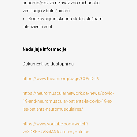
pripomočkov za neinvazivno mehansko
ventilacijo v bolnišnicah).
Sodelovanje in skupna skrb s službami
intenzivnih enot.
Nadaljnje informacije:
Dokumenti so dostopni na:
https://www.theabn.org/page/COVID-19
https://neuromuscularnetwork.ca/news/covid-
19-and-neuromuscular-patients-la-covid-19-et-
les-patients-neuromusculaires/
https://www.youtube.com/watch?
v=3DKEeRV8alA&feature=youtu.be