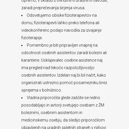
opremo, v skladu s trenutnimi uradnimi navodili,
zaradi preprečevanja širjenja virusa.
Odsvetujemo obiske fizioterapevtov na
domu; fizioterapevti lahko preko telefona ali
videokonferenc podajo navodila za izvajanje
fizioterapije.
Pomembno je biti pripravljen vnaprej na
odsotnost osebnih asistentov zaradi bolezni ali
karantene. Usklajevalec osebne asistence naj
ima pregled nad tekočo razpoložljivostjo
osebnih asistentov. Izdelan naj bi bil načrt, kako
organizirati ustrezno pomoč posamezniku brez
sprejema v bolnišnico.
Vladna priporočila glede zaščite se redno
posodabljajo in avtorji svetujejo osebam z ŽM
boleznimi, osebnim asistentom in
medicinskemu osebju, da sledijo priporočilom
objavljenih na uradnih spletnih straneh v njihovi