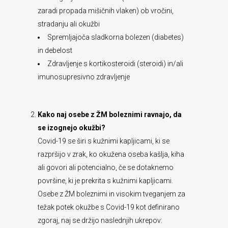
zaradi propada mišičnih vlaken) ob vročini,
stradanju ali okužbi
Spremljajoča sladkorna bolezen (diabetes)
in debelost
Zdravljenje s kortikosteroidi (steroidi) in/ali
imunosupresivno zdravljenje
Kako naj osebe z ŽM boleznimi ravnajo, da
se izognejo okužbi?
Covid-19 se širi s kužnimi kapljicami, ki se
razpršijo v zrak, ko okužena oseba kašlja, kiha
ali govori ali potencialno, če se dotaknemo
površine, ki je prekrita s kužnimi kapljicami.
Osebe z ŽM boleznimi in visokim tveganjem za
težak potek okužbe s Covid-19 kot definirano
zgoraj, naj se držijo naslednjih ukrepov: