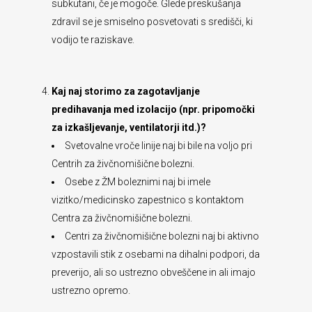
subkutani, če je mogoče. Glede preskušanja
zdravil se je smiselno posvetovati s središči, ki
vodijo te raziskave.
Kaj naj storimo za zagotavljanje
predihavanja med izolacijo (npr. pripomočki
za izkašljevanje, ventilatorji itd.)?
Svetovalne vroče linije naj bi bile na voljo pri
Centrih za živčnomišične bolezni.
Osebe z ŽM boleznimi naj bi imele
vizitko/medicinsko zapestnico s kontaktom
Centra za živčnomišične bolezni.
Centri za živčnomišične bolezni naj bi aktivno
vzpostavili stik z osebami na dihalni podpori, da
preverijo, ali so ustrezno obveščene in ali imajo
ustrezno opremo.