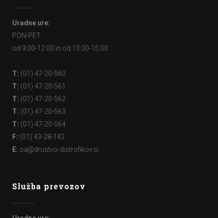
Uradne ure:
PON-PET
od 9:00-12:00 in od 13:00-15:00
T:
(01) 47-20-560
T:
(01) 47-20-561
T:
(01) 47-20-562
T:
(01) 47-20-563
T:
(01) 47-20-564
F:
(01) 43-28-142
E:
oa@drustvo-distrofikov.si
Služba prevozov