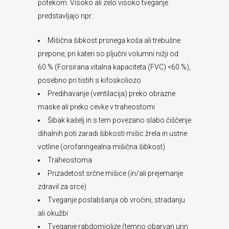
potekom. Visoko ali zelo visoko tveganje
predstavljajo npr.:
Mišična šibkost prsnega koša ali trebušne
prepone, pri kateri so pljučni volumni nižji od
60 % (Forsirana vitalna kapaciteta (FVC) <60 %),
posebno pri tistih s kifoskoliozo
Predihavanje (ventilacija) preko obrazne
maske ali preko cevke v traheostomi
Šibak kašelj in s tem povezano slabo čiščenje
dihalnih poti zaradi šibkosti mišic žrela in ustne
votline (orofaringealna mišična šibkost)
Traheostoma
Prizadetost srčne mišice (in/ali prejemanje
zdravil za srce)
Tveganje poslabšanja ob vročini, stradanju
ali okužbi
Tveganje rabdomiolize (temno obarvan urin