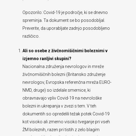
Opozorilo: Covid-19 je področje, ki se dnevno
spreminja. Ta dokument se bo posodobljal.
Preverite, da uporabljate zadnjo posodobljeno
različico.
Ali so osebe z živčnomišičnimi boleznimi v
izjemno ranljivi skupini?
Nacionalna združenja nevrologov in mreže
živčnomišičnih bolezni (Britansko združenje
nevrologov, Evropska referenčna mreža EURO-
NMD, druge) so izdelale smernice, ki
obravnavajo vpliv Covid-19 na nevrološke
bolezni in ukrepanja v zvezi s tem. V teh
dokumentih so opredelili težak potek Covid-19
kot visoko ali zmerno visoko tveganje pri vseh
ŽM boleznih, razen pri tistih z zelo blagim