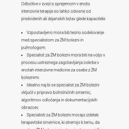
Odločitve v zvezi s sprejemom v enoto
intenzivne terapije so lahko odvisne od
predvidenih ali dejanskih težav glede kapacitete.
Vzpostavljeno mora biti tesno sodelovanje
med specialistom za ŽM bolezni in
pulmologom.
Specialist za ŽM bolezni mora biti na voljo v
procesu ustreznega zagotavljanja oskrbe v
enotah intenzivne medicine za osebe z ŽM
boleznimi.
Idealno naj bi se specialist za ŽM bolezni
vključil v pripravo bolnišničnih smernic,
algoritmov odločanja in dokumentacijskih
obrazcev.
Specialisti za ŽM bolezni morajo izdelati
terapevtske smernice, ki stremijo k temu, da