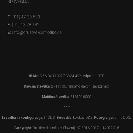
SLOVENIJA
T:
(01) 47-20-500
F:
(01) 43-28-142
E:
info@drustvo-distrofikov.si
IBAN:
SI56 0400 0027 8834 492, odprt pri OTP
Davčna številka:
27111067 (nismo davčni zavezanec)
Matična številka:
5161916000
* * *
Izvedba in konfiguracija:
IT DDS;
Besedila:
kolektiv DDS;
Fotografije:
arhiv DDS;
Copyright:
Društvo distrofikov Slovenije © 2016-2017; L14022016