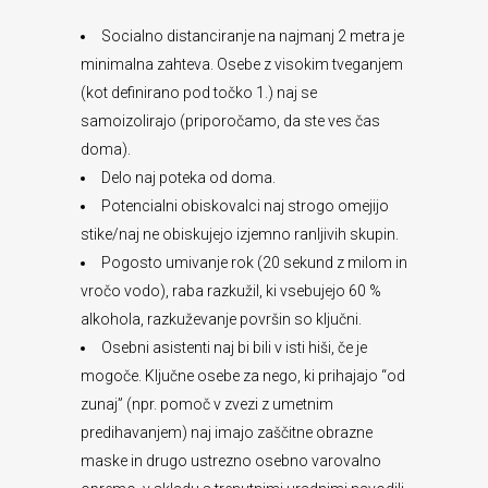
Socialno distanciranje na najmanj 2 metra je
minimalna zahteva. Osebe z visokim tveganjem
(kot definirano pod točko 1.) naj se
samoizolirajo (priporočamo, da ste ves čas
doma).
Delo naj poteka od doma.
Potencialni obiskovalci naj strogo omejijo
stike/naj ne obiskujejo izjemno ranljivih skupin.
Pogosto umivanje rok (20 sekund z milom in
vročo vodo), raba razkužil, ki vsebujejo 60 %
alkohola, razkuževanje površin so ključni.
Osebni asistenti naj bi bili v isti hiši, če je
mogoče. Ključne osebe za nego, ki prihajajo “od
zunaj” (npr. pomoč v zvezi z umetnim
predihavanjem) naj imajo zaščitne obrazne
maske in drugo ustrezno osebno varovalno