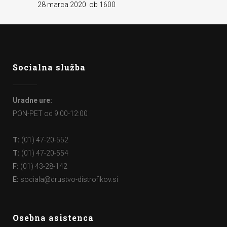
28 marca 2020 ob 1600
Socialna služba
Uradne ure:
PON-PET od 9:00-12:00
T:
(01) 47-20-552
T:
(01) 47-20-554
F:
(01) 43-28-142
E:
sociala@drustvo-distrofikov.si
Osebna asistenca