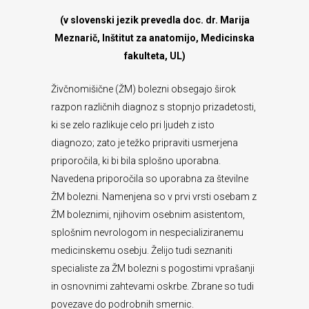
(v slovenski jezik prevedla doc. dr. Marija
Meznarič, Inštitut za anatomijo, Medicinska
fakulteta, UL)
Živčnomišične (ŽM) bolezni obsegajo širok
razpon različnih diagnoz s stopnjo prizadetosti,
ki se zelo razlikuje celo pri ljudeh z isto
diagnozo; zato je težko pripraviti usmerjena
priporočila, ki bi bila splošno uporabna.
Navedena priporočila so uporabna za številne
ŽM bolezni. Namenjena so v prvi vrsti osebam z
ŽM boleznimi, njihovim osebnim asistentom,
splošnim nevrologom in nespecializiranemu
medicinskemu osebju. Želijo tudi seznaniti
specialiste za ŽM bolezni s pogostimi vprašanji
in osnovnimi zahtevami oskrbe. Zbrane so tudi
povezave do podrobnih smernic.