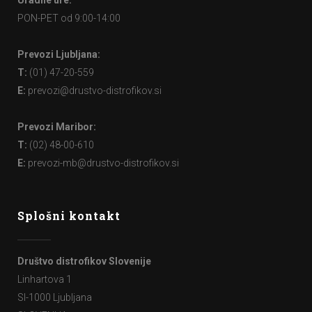
Uradne ure:
PON-PET od 9:00-14:00
Prevozi Ljubljana:
T:
(01) 47-20-559
E:
prevozi@drustvo-distrofikov.si
Prevozi Maribor:
T:
(02) 48-00-610
E:
prevozi-mb@drustvo-distrofikov.si
Splošni kontakt
Društvo distrofikov Slovenije
Linhartova 1
SI-1000 Ljubljana