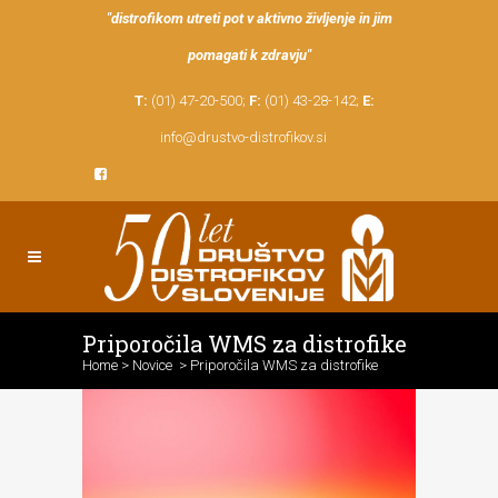
"distrofikom utreti pot v aktivno življenje in jim
pomagati k zdravju"
T:
(01) 47-20-500;
F:
(01) 43-28-142;
E:
info@drustvo-distrofikov.si
Priporočila WMS za distrofike
Home
>
Novice
>
Priporočila WMS za distrofike