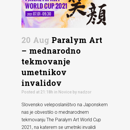
20 Aug
Paralym Art
– mednarodno
tekmovanje
umetnikov
invalidov
Posted at 21:18h
in
Novice
by
nadzor
Slovensko veleposlaništvo na Japonskem
nas je obvestilo o mednarodnem
tekmovanju The Paralym Art World Cup
2021, na katerem se umetniki invalidi