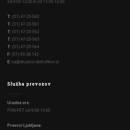
od 9:00-12:00 in od 13:00-15:00
T:
(01) 47-20-560
T:
(01) 47-20-561
T:
(01) 47-20-562
T:
(01) 47-20-563
T:
(01) 47-20-564
F:
(01) 43-28-142
E:
oa@drustvo-distrofikov.si
Služba prevozov
Uradne ure:
PON-PET od 9:00-14:00
Prevozi Ljubljana: