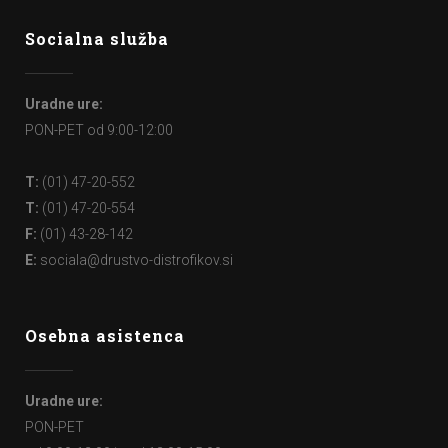
Socialna služba
Uradne ure:
PON-PET od 9:00-12:00
T:
(01) 47-20-552
T:
(01) 47-20-554
F:
(01) 43-28-142
E:
sociala@drustvo-distrofikov.si
Osebna asistenca
Uradne ure:
PON-PET