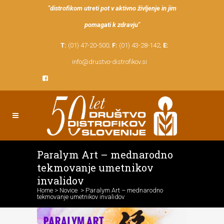
"distrofikom utreti pot v aktivno življenje in jim
pomagati k zdravju"
T:
(01) 47-20-500;
F:
(01) 43-28-142;
E:
info@drustvo-distrofikov.si
Paralym Art – mednarodno
tekmovanje umetnikov
invalidov
Home
>
Novice
>
Paralym Art – mednarodno
tekmovanje umetnikov invalidov