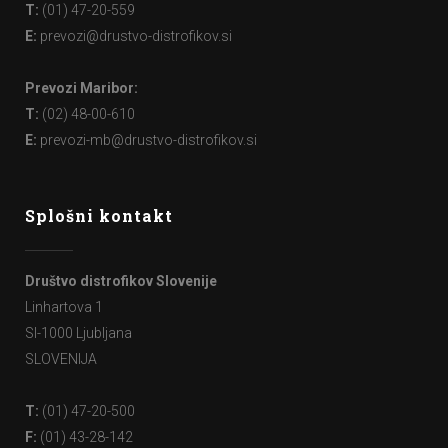
T:
(01) 47-20-559
E:
prevozi@drustvo-distrofikov.si
Prevozi Maribor:
T:
(02) 48-00-610
E:
prevozi-mb@drustvo-distrofikov.si
Splošni kontakt
Društvo distrofikov Slovenije
Linhartova 1
SI-1000 Ljubljana
SLOVENIJA
T:
(01) 47-20-500
F:
(01) 43-28-142