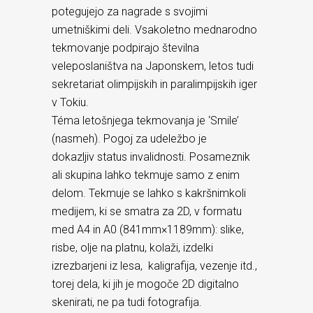
potegujejo za nagrade s svojimi
umetniškimi deli. Vsakoletno mednarodno
tekmovanje podpirajo številna
veleposlaništva na Japonskem, letos tudi
sekretariat olimpijskih in paralimpijskih iger
v Tokiu.
Téma letošnjega tekmovanja je ‘Smile’
(nasmeh). Pogoj za udeležbo je
dokazljiv status invalidnosti. Posameznik
ali skupina lahko tekmuje samo z enim
delom. Tekmuje se lahko s kakršnimkoli
medijem, ki se smatra za 2D, v formatu
med A4 in A0 (841mm×1189mm): slike,
risbe, olje na platnu, kolaži, izdelki
izrezbarjeni iz lesa, kaligrafija, vezenje itd.,
torej dela, ki jih je mogoče 2D digitalno
skenirati, ne pa tudi fotografija.