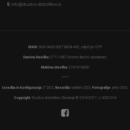
E:
info@drustvo-distrofikov.si
IBAN:
SI56 0400 0027 8834 492, odprt pri OTP
Davčna številka:
27111067 (nismo davčni zavezanec)
Matična številka:
5161916000
* * *
Izvedba in konfiguracija:
IT DDS;
Besedila:
kolektiv DDS;
Fotografije:
arhiv DDS;
Copyright:
Društvo distrofikov Slovenije © 2016-2017; L14022016