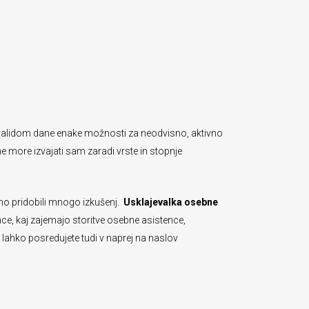
e invalidom dane enake možnosti za neodvisno, aktivno
e more izvajati sam zaradi vrste in stopnje
smo pridobili mnogo izkušenj.
Usklajevalka osebne
ce, kaj zajemajo storitve osebne asistence,
 lahko posredujete tudi v naprej na naslov