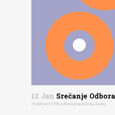
12 Jan
Srečanje Odbora
Posted at 14:35h
in
Novice
by
Andreja Sustar