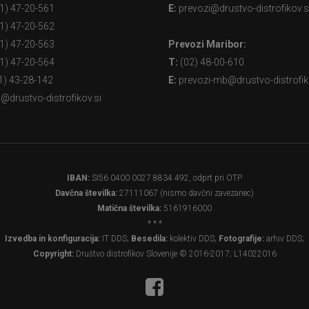
1) 47-20-561
E:
prevozi@drustvo-distrofikov.s
1) 47-20-562
1) 47-20-563
Prevozi Maribor:
1) 47-20-564
T:
(02) 48-00-610
1) 43-28-142
E:
prevozi-mb@drustvo-distrofik
@drustvo-distrofikov.si
IBAN:
SI56 0400 0027 8834 492, odprt pri OTP
Davčna številka:
27111067 (nismo davčni zavezanec)
Matična številka:
5161916000
* * *
Izvedba in konfiguracija:
IT DDS;
Besedila:
kolektiv DDS;
Fotografije:
arhiv DDS;
Copyright:
Društvo distrofikov Slovenije © 2016-2017; L14022016