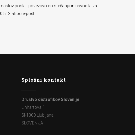
-naslov poslali povezavo do srečanja in navodila za
 513 ali po e-pošti.
Splošni kontakt
Društvo distrofikov Slovenije
Linhartova 1
SI-1000 Ljubljana
SLOVENIJA