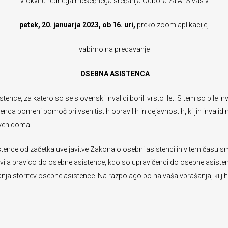
V okviru rednega mesečnega srečanja Odbora za ALS vas v
petek, 20. januarja 2023, ob 16. uri,
preko zoom aplikacije,
vabimo na predavanje
OSEBNA ASISTENCA
tence, za katero so se slovenski invalidi borili vrsto let. S tem so bil
a pomeni pomoč pri vseh tistih opravilih in dejavnostih, ki jih invalid n
zven doma.
sistence od začetka uveljavitve Zakona o osebni asistenci in v tem času 
avila pravico do osebne asistence, kdo so upravičenci do osebne asisten
nja storitev osebne asistence. Na razpolago bo na vaša vprašanja, ki jih