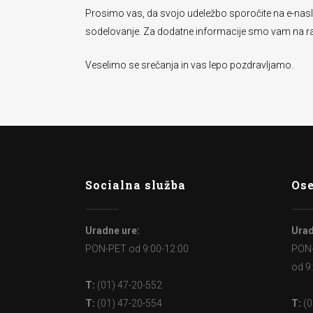
Prosimo vas, da svojo udeležbo sporočite na e-nas
sodelovanje. Za dodatne informacije smo vam na razpo
Veselimo se srečanja in vas lepo pozdravljamo.
Socialna služba
Ose
Uradne ure:
Urad
PON-PET od 9:00-12:00
PON
od 9
T:
(01) 47-20-552
T:
(01) 47-20-554
T:
(0