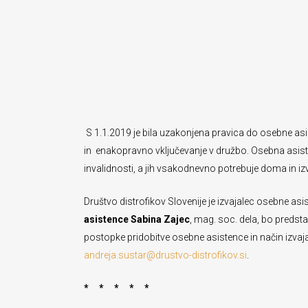
S 1.1.2019 je bila uzakonjena pravica do osebne asis
in enakopravno vključevanje v družbo. Osebna asistenc
invalidnosti, a jih vsakodnevno potrebuje doma in i
Društvo distrofikov Slovenije je izvajalec osebne a
asistence Sabina Zajec
, mag. soc. dela, bo predst
postopke pridobitve osebne asistence in način izvaja
andreja.sustar@drustvo-distrofikov.si
.
* * * * *