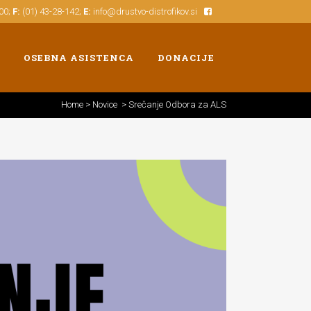
500;
F:
(01) 43-28-142;
E:
info@drustvo-distrofikov.si
OSEBNA ASISTENCA
DONACIJE
Home
>
Novice
>
Srečanje Odbora za ALS