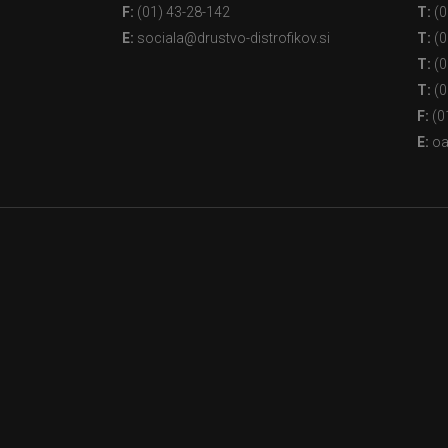
F:
(01) 43-28-142
T:
(0
E:
sociala@drustvo-distrofikov.si
T:
(0
T:
(0
T:
(0
F:
(0
E:
oa