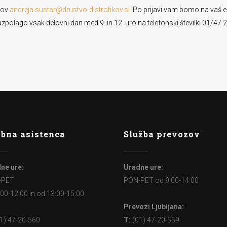
lov
andreja.sustar@drustvo-distrofikov.si
.Po prijavi vam bomo na vaš e
lago vsak delovni dan med 9. in 12. uro na telefonski številki 01/47 20
bna asistenca
Služba prevozov
ne ure:
Uradne ure:
-PET
PON-PET od 9:00-14:00
:00-12:00 in od 13:00-15:00
Prevozi Ljubljana:
1) 47-20-560
T:
(01) 47-20-559