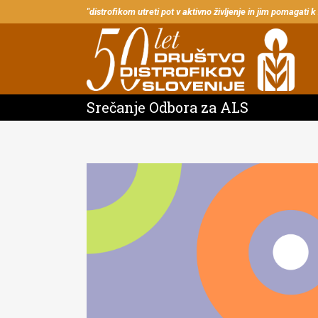
"distrofikom utreti pot v aktivno življenje in jim pomagati k
Srečanje Odbora za ALS