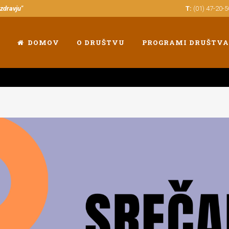
 zdravju"
T:
(01) 47-20-
DOMOV
O DRUŠTVU
PROGRAMI DRUŠTVA