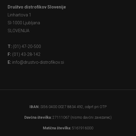
Društvo distrofikov Slovenije
Linhartova 1
SI-1000 Ljubljana
SLOVENIJA
T:
(01) 47-20-500
F:
(01) 43-28-142
E:
info@drustvo-distrofikov.si
IBAN:
SI56 0400 0027 8834 492, odprt pri OTP
Davčna številka:
27111067 (nismo davčni zavezanec)
Matična številka:
5161916000