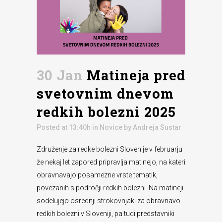
30 Jan
Matineja pred
svetovnim dnevom
redkih bolezni 2025
Posted at 13:40h
in
Novice
by
Andreja Sustar
Združenje za redke bolezni Slovenije v februarju
že nekaj let zapored pripravlja matinejo, na kateri
obravnavajo posamezne vrste tematik,
povezanih s področji redkih bolezni. Na matineji
sodelujejo osrednji strokovnjaki za obravnavo
redkih bolezni v Sloveniji, pa tudi predstavniki