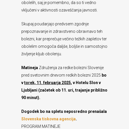
obolelih, saj je pomembno, da so ti vedno
vključeni v aktivnosti ozaveščanja javnosti.
Skupaj poudarjajo predvsem zgodnje
prepoznavanje in zdravstveno obravnavo teh
bolezni, kar preprečuje večino težkih zapletov ter
obolelim omogoča daljše, boljše in samostojno
življenje kljub obolenju.
Matineja
Združenja za redke bolezni Slovenije
pred svetovnim dnevom redkih bolezni 2025
bo
v
torek, 11. februarja 2025
, v Hotelu Slon v
Ljubljani (začetek ob 11. uri, trajanje približno
90 minut).
Dogodek bo na spletu neposredno prenašala
Slovenska tiskovna agencija
.
PROGRAM MATINEJE