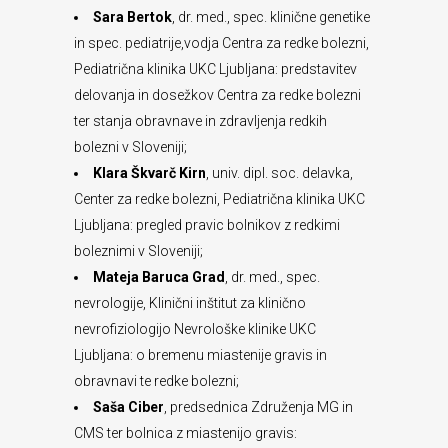
Sara Bertok
, dr. med., spec. klinične genetike
in spec. pediatrije,vodja Centra za redke bolezni,
Pediatrična klinika UKC Ljubljana: predstavitev
delovanja in dosežkov Centra za redke bolezni
ter stanja obravnave in zdravljenja redkih
bolezni v Sloveniji;
Klara Škvarč Kirn
, univ. dipl. soc. delavka,
Center za redke bolezni, Pediatrična klinika UKC
Ljubljana: pregled pravic bolnikov z redkimi
boleznimi v Sloveniji;
Mateja Baruca Grad
, dr. med., spec.
nevrologije, Klinični inštitut za klinično
nevrofiziologijo Nevrološke klinike UKC
Ljubljana: o bremenu miastenije gravis in
obravnavi te redke bolezni;
Saša Ciber
, predsednica Združenja MG in
CMS ter bolnica z miastenijo gravis: