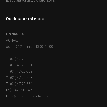
E:
sociala@drustvo-distrofikov.si
Osebna asistenca
Uradne ure:
PON-PET
od 9:00-12:00 in od 13:00-15:00
T:
(01) 47-20-560
T:
(01) 47-20-561
T:
(01) 47-20-562
T:
(01) 47-20-563
T:
(01) 47-20-564
F:
(01) 43-28-142
E:
oa@drustvo-distrofikov.si