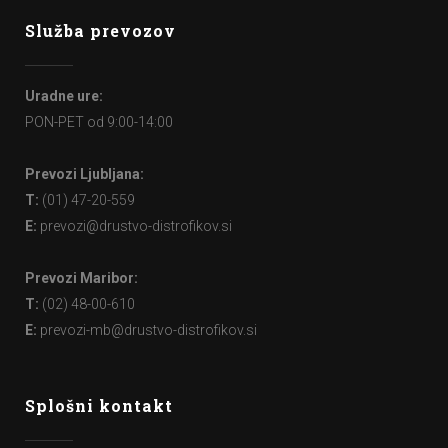
Služba prevozov
Uradne ure:
PON-PET od 9:00-14:00
Prevozi Ljubljana:
T:
(01) 47-20-559
E:
prevozi@drustvo-distrofikov.si
Prevozi Maribor:
T:
(02) 48-00-610
E:
prevozi-mb@drustvo-distrofikov.si
Splošni kontakt