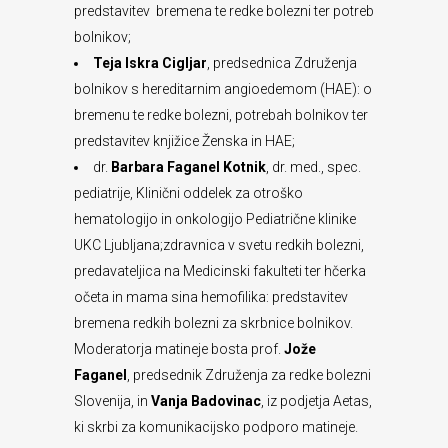
predstavitev bremena te redke bolezni ter potreb
bolnikov;
Teja Iskra Cigljar
, predsednica Združenja
bolnikov s hereditarnim angioedemom (HAE): o
bremenu te redke bolezni, potrebah bolnikov ter
predstavitev knjižice Ženska in HAE;
dr.
Barbara Faganel Kotnik
, dr. med., spec.
pediatrije, Klinični oddelek za otroško
hematologijo in onkologijo Pediatrične klinike
UKC Ljubljana;zdravnica v svetu redkih bolezni,
predavateljica na Medicinski fakulteti ter hčerka
očeta in mama sina hemofilika: predstavitev
bremena redkih bolezni za skrbnice bolnikov.
Moderatorja matineje bosta prof.
Jože
Faganel
, predsednik Združenja za redke bolezni
Slovenija, in
Vanja Badovinac
, iz podjetja Aetas,
ki skrbi za komunikacijsko podporo matineje.