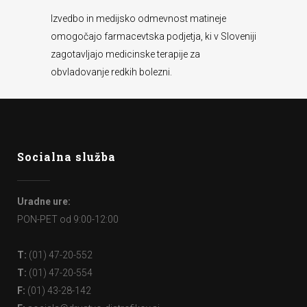
Izvedbo in medijsko odmevnost matineje
omogočajo farmacevtska podjetja, ki v Sloveniji
zagotavljajo medicinske terapije za
obvladovanje redkih bolezni.
Socialna služba
Uradne ure:
PON-PET od 9:00-12:00
T:
(01) 47-20-552
T:
(01) 47-20-554
F:
(01) 43-28-142