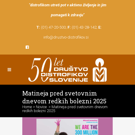
"distrofikom utreti pot v aktivno življenje in jim
pomagati k zdravju"
T:
(01) 47-20-500;
F:
(01) 43-28-142;
E:
info@drustvo-distrofikov.si
Matineja pred svetovnim
dnevom redkih bolezni 2025
Home
>
Novice
>
Matineja pred svetovnim dnevom
redkih bolezni 2025