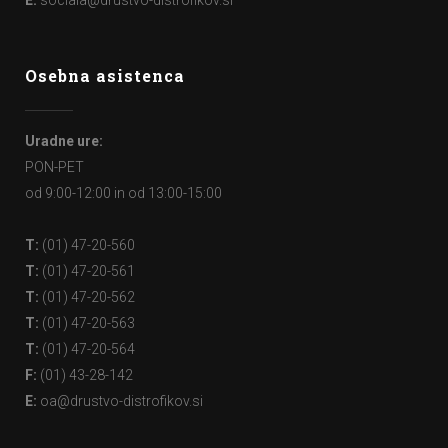
E:
sociala@drustvo-distrofikov.si
Osebna asistenca
Uradne ure:
PON-PET
od 9:00-12:00 in od 13:00-15:00
T:
(01) 47-20-560
T:
(01) 47-20-561
T:
(01) 47-20-562
T:
(01) 47-20-563
T:
(01) 47-20-564
F:
(01) 43-28-142
E:
oa@drustvo-distrofikov.si