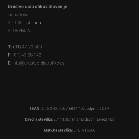
Društvo distrofikov Slovenije
Linhartova 1
SI-1000 Ljubljana
SLOVENIJA
T:
(01) 47-20-500
F:
(01) 43-28-142
E:
info@drustvo-distrofikov.si
IBAN:
SI56 0400 0027 8834 492, odprt pri OTP
Davčna številka:
27111067 (nismo davčni zavezanec)
Matična številka:
5161916000