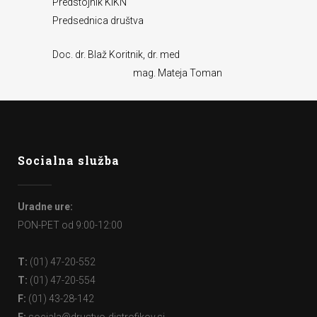
Predstojnik KIKN
Predsednica društva
Doc. dr. Blaž Koritnik, dr. med
mag. Mateja Toman
Socialna služba
Uradne ure:
PON-PET od 9:00-12:00
T:
(01) 47-20-552
T:
(01) 47-20-554
F:
(01) 43-28-142