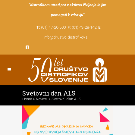
"distrofikom utreti pot v aktivno življenje in jim
pomagati k zdravju"
T:
(01) 47-20-500;
F:
(01) 43-28-142;
E:
info@drustvo-distrofikov.si
Svetovni dan ALS
Home
>
Novice
>
Svetovni dan ALS