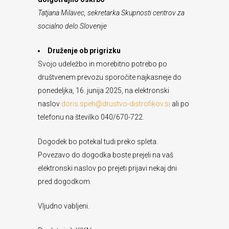
Tatjana Milavec, sekretarka Skupnosti centrov za
socialno delo Slovenije
Druženje ob prigrizku
Svojo udeležbo in morebitno potrebo po
društvenem prevozu sporočite najkasneje do
ponedeljka, 16. junija 2025, na elektronski
naslov
doris.speh@drustvo-distrofikov.si
ali po
telefonu na številko 040/670-722.
Dogodek bo potekal tudi preko spleta.
Povezavo do dogodka boste prejeli na vaš
elektronski naslov po prejeti prijavi nekaj dni
pred dogodkom.
Vljudno vabljeni.