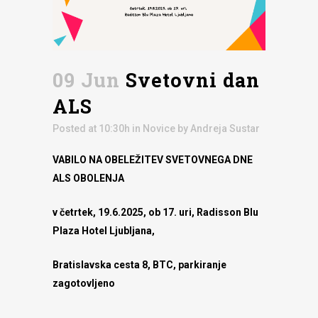
09 Jun
Svetovni dan
ALS
Posted at 10:30h
in
Novice
by
Andreja Sustar
VABILO NA
OBELEŽITEV SVETOVNEGA DNE
ALS OBOLENJA
v četrtek, 19.6.2025, ob 17. uri, Radisson Blu
Plaza Hotel Ljubljana,
Bratislavska cesta 8, BTC, parkiranje
zagotovljeno