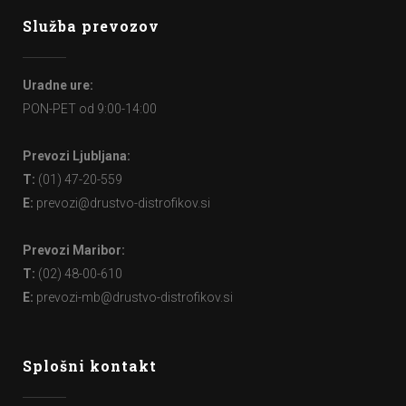
Služba prevozov
Uradne ure:
PON-PET od 9:00-14:00
Prevozi Ljubljana:
T:
(01) 47-20-559
E:
prevozi@drustvo-distrofikov.si
Prevozi Maribor:
T:
(02) 48-00-610
E:
prevozi-mb@drustvo-distrofikov.si
Splošni kontakt